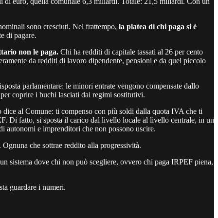
i di euro, quella comunale 6,3 miliardi. Totale: 21,5 miliardi. Con un
nominali sono cresciuti. Nel frattempo,
la platea di chi paga si è
te di pagare.
ttario non le paga.
Chi ha redditi di capitale tassati al 26 per cento
teramente da redditi di lavoro dipendente, pensioni e da quel piccolo
risposta parlamentare: le minori entrate vengono compensate dallo
 coprire i buchi lasciati dai regimi sostitutivi.
o dice al Comune: ti compenso con più soldi dalla quota IVA che ti
Di fatto, si sposta il carico dal livello locale al livello centrale, in un
o di autonomi e imprenditori che non possono uscire.
. Ognuna che sottrae reddito alla progressività.
e un sistema dove chi non può scegliere, ovvero chi paga IRPEF piena,
sta guardare i numeri.