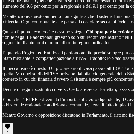
E le addizionali? Quelle le pagano solo i redditi che restano nell’IRPE
aumento del 9,6 per cento per la regionale e del 9,1 per cento per la c
Ma attenzione: questo aumento non significa che il sistema funziona. 
ristretta.
Ogni contribuente che passa alla cedolare secca, al forfettari
Qui sta il punto tecnico che nessuno spiega.
Chi opta per la cedolare
non le paga. Le addizionali gravano solo sui redditi che restano nell’
segmento di autonomi e imprenditori in regime ordinario.
E quando Regioni ed Enti locali perdono gettito perché sempre più co
Stato mediante la compartecipazione all’IVA. Tradotto: lo Stato trasfer
Il meccanismo è questo. Un proprietario di casa passa dall’IRPEF all
spetta. Ma quei soldi dell’IVA arrivano dal bilancio generale dello Stato.
contesto in cui chi finanzia davvero il sistema è sempre più concentrat
Decine di regimi sostitutivi diversi. Cedolare secca, forfettari, tassaz
E ora che l’IRPEF è diventata l’imposta sul lavoro dipendente, il Gov
addizionale regionale e addizionale comunale, tiene di fatto in piedi il
Mentre Governo e opposizione discutono in Parlamento, il sistema fisca
1