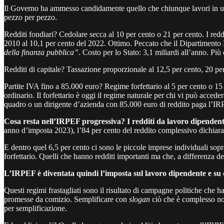
Il Governo ha ammesso candidamente quello che chiunque lavori in uno
pezzo per pezzo.
Redditi fondiari? Cedolare secca al 10 per cento o 21 per cento. I redd
2010 al 10,1 per cento del 2022. Ottimo. Peccato che il Dipartimento F
della finanza pubblica”
. Costo per lo Stato: 3,1 miliardi all’anno. Pi
Redditi di capitale? Tassazione proporzionale al 12,5 per cento, 20 pe
Partite IVA fino a 85.000 euro? Regime forfettario al 5 per cento o 15
ordinario. Il forfettario è oggi il regime naturale per chi vi può acce
quadro o un dirigente d’azienda con 85.000 euro di reddito paga l’IRPE
Cosa resta nell’IRPEF progressiva? I redditi da lavoro dipendent
anno d’imposta 2023), l’84 per cento del reddito complessivo dichiara
E dentro quel 6,5 per cento ci sono le piccole imprese individuali sopr
forfettario. Quelli che hanno redditi importanti ma che, a differenza de
L’IRPEF è diventata quindi l’imposta sul lavoro dipendente e su 
Questi regimi frastagliati sono il risultato di campagne politiche che 
promesse da comizio. Semplificare con
slogan
ciò che è complesso no
per semplificazione.