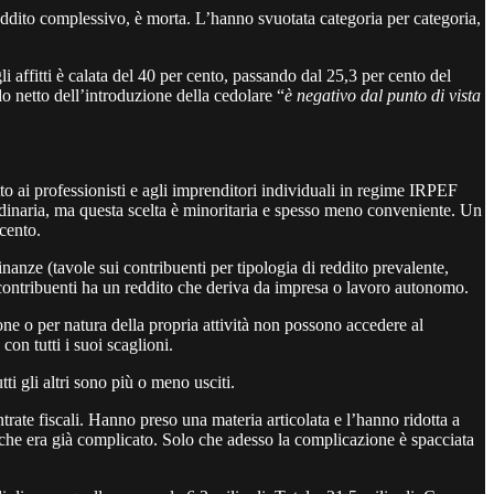
dito complessivo, è morta. L’hanno svuotata categoria per categoria,
 affitti è calata del 40 per cento, passando dal 25,3 per cento del
o netto dell’introduzione della cedolare “
è negativo dal punto di vista
o ai professionisti e agli imprenditori individuali in regime IRPEF
 ordinaria, ma questa scelta è minoritaria e spesso meno conveniente. Un
cento.
inanze (tavole sui contribuenti per tipologia di reddito prevalente,
 contribuenti ha un reddito che deriva da impresa o lavoro autonomo.
one o per natura della propria attività non possono accedere al
on tutti i suoi scaglioni.
i gli altri sono più o meno usciti.
rate fiscali. Hanno preso una materia articolata e l’hanno ridotta a
che era già complicato. Solo che adesso la complicazione è spacciata