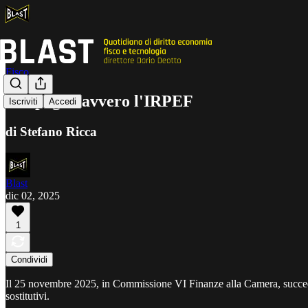
Fisco
Chi paga davvero l'IRPEF
Iscriviti
Accedi
di Stefano Ricca
Blast
dic 02, 2025
1
Condividi
Il 25 novembre 2025, in Commissione VI Finanze alla Camera, succede 
sostitutivi.