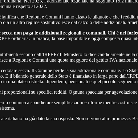
F ordinaria. Nel 2023, l’addizionale regionale ha raggiunto 15,2 miliard
omunale rispetto al 2022.
Significa che Regioni e Comuni hanno alzato le aliquote e che i redditi 
o o a un altro regime sostitutivo esce dal calcolo delle addizionali. Smet
 secca non paga le addizionali regionali e comunali. Chi è nel forfe
IRPEF ordinaria. In pratica, la base imponibile è oggi composta quasi in
ntribuenti escono dall’IRPEF? Il Ministero lo dice candidamente nella 
isce a Regioni e Comuni una quota maggiore del gettito IVA nazionale per
a cedolare secca. Il Comune perde la sua addizionale comunale. Lo Stat
 E il bilancio generale dello Stato è finanziato in larga parte dall’IRPEF. 
o in una platea ristretta: dipendenti, pensionati e quel piccolo segment
ioni proporzionali su specifici redditi. Ognuna spacciata per agevolazione
erno continua a sbandierare semplificazioni e riforme mentre costruisc
 sistema.
le italiano ha già dato la sua risposta. Non servono altre promesse. Ba