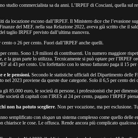
 studio commercialista sa da anni. L’IRPEF di Cosciani, quella sul red
iti da locazione escono dall’IRPEF. Il Ministero dice che l’evasione sugli
inanze del MEF, nella sua Relazione 2022, aveva già scritto che il sald
ù del taglio IRPEF previsto dall’ultima manovra.
r cento o 26 per cento. Fuori dall’IRPEF anche quelli.
 per cento. Sono 1,9 milioni di contribuenti. Un numero maggiore rispett
dere, e la gran parte lo utilizza. Tecnicamente si può optare per l’IRPEF
F al 43 per cento. Un forfettario con lo stesso fatturato paga il 15 per 
e e le pensioni.
Secondo le statistiche ufficiali del Dipartimento delle F
to nel 2023 proviene da queste due categorie. Solo il 6,5 per cento dei
a gli 85.000 euro, le società di persone, i professionisti che per dimensi
lle società di capitali con l’IRES al 24 per cento, pagano l’IRPEF piena c
chi non ha potuto scegliere
. Non per vocazione, ma per esclusione. Tutt
hanno semplificato con
slogan
un sistema complesso come quello delle ent
n chiarisce le cose. Le offusca. Rende ancora più complicato qualcosa 