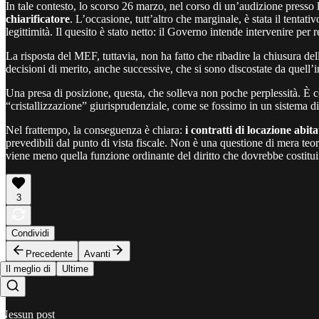
In tale contesto, lo scorso 26 marzo, nel corso di un’audizione press
chiarificatore
. L’occasione, tutt’altro che marginale, è stata il tentat
legittimità. Il quesito è stato netto: il Governo intende intervenire per
La risposta del MEF, tuttavia, non ha fatto che ribadire la chiusura de
decisioni di merito, anche successive, che si sono discostate da quell
Una presa di posizione, questa, che solleva non poche perplessità. È c
“cristallizzazione” giurisprudenziale, come se fossimo in un sistema d
Nel frattempo, la conseguenza è chiara:
i contratti di locazione abi
prevedibili dal punto di vista fiscale. Non è una questione di mera teori
viene meno quella funzione ordinante del diritto che dovrebbe costituir
3
Condividi
Precedente
Avanti
Il meglio di
Ultime
Nessun post