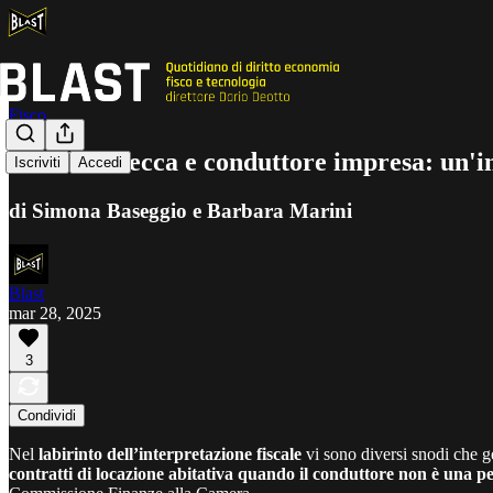
Fisco
Cedolare secca e conduttore impresa: un'int
Iscriviti
Accedi
di Simona Baseggio e Barbara Marini
Blast
mar 28, 2025
3
Condividi
Nel
labirinto dell’interpretazione fiscale
vi sono diversi snodi che 
contratti di locazione abitativa quando il conduttore non è una pe