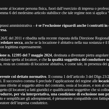
ente al locatore persona fisica, fuori dall’esercizio di impresa o profess
comma 6 del medesimo articolo stabilisce che tale regime non si applica “a
 prassi amministrativa –
è se l’esclusione riguardi anche i contratti in 
resa.
e 26/E del 2011 e ribadita nella recente risposta della Direzione Regio
cedolare secca
, anche se la locazione è abitativa nella sua sostanza e 
non legittima espressamente.
ione n. 12395 del 7 maggio 2024
, destinata a diventare pietra angolar
dolare spetta al locatore, e che
la qualità soggettiva del conduttore 
a, resta un contratto di locazione abitativa, e come tale, in presenza dei 
oerente col dettato normativo
. Il
comma 1 dell’articolo 3 del Dlgs 23/2
i.
Il successivo
comma 6 preclude l’applicazione del regime alle
locazio
o riferite al soggetto attivo del contratto, ossia al locatore, e non al co
to (il locatore) a fatti giuridici e qualificazioni soggettive che si collo
ntrodurre, per via interpretativa, una condizione di esclusione non pr
ato e semplificare gli adempimenti, è pienamente compatibile con fattispec
ratore dell’impresa conduttrice.