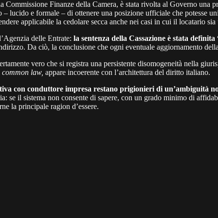
o la Commissione Finanze della Camera, è stata rivolta al Governo una p
ivo – lucido e formale – di ottenere una posizione ufficiale che potesse un
 rendere applicabile la cedolare secca anche nei casi in cui il locatario si
ll’Agenzia delle Entrate:
la sentenza della Cassazione è stata definita
’indirizzo. Da ciò, la conclusione che ogni eventuale aggiornamento dell
ertamente vero che si registra una persistente disomogeneità nella giuri
i
common law,
appare incoerente con l’architettura del diritto italiano.
tativa con conduttore impresa restano prigionieri di un’ambiguità 
a: se il sistema non consente di sapere, con un grado minimo di affidabilit
ne la principale ragion d’essere.