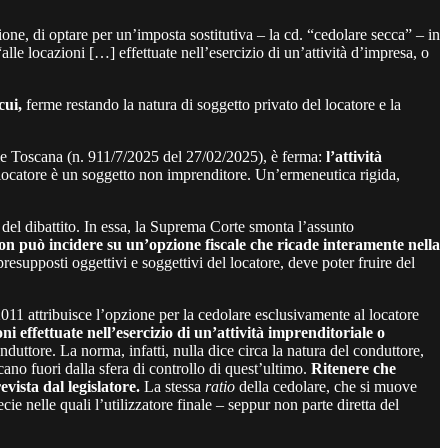
ione, di optare per un’imposta sostitutiva – la cd. “cedolare secca” – in
lle locazioni […] effettuate nell’esercizio di un’attività d’impresa, o
cui,
ferme restando la natura di soggetto privato del locatore e la
nale Toscana (n. 911/7/2025 del 27/02/2025), è ferma:
l’attività
il locatore è un soggetto non imprenditore. Un’ermeneutica rigida,
e del dibattito. In essa, la Suprema Corte smonta l’assunto
non può incidere su un’opzione fiscale che ricade interamente nella
presupposti oggettivi e soggettivi del locatore, deve poter fruire del
011 attribuisce l’opzione per la cedolare esclusivamente al locatore
ni effettuate nell’esercizio di un’attività imprenditoriale o
nduttore. La norma, infatti, nulla dice circa la natura del conduttore,
cano fuori dalla sfera di controllo di quest’ultimo.
Ritenere che
evista dal legislatore.
La stessa
ratio
della cedolare, che si muove
ie nelle quali l’utilizzatore finale – seppur non parte diretta del