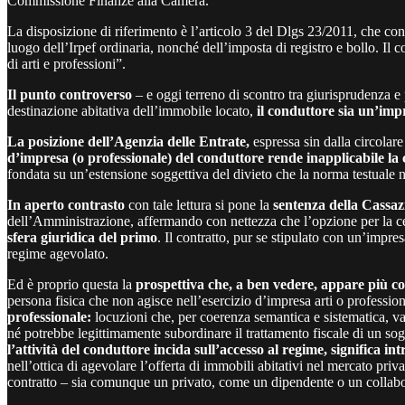
Commissione Finanze alla Camera.
La disposizione di riferimento è l’articolo 3 del Dlgs 23/2011, che cons
luogo dell’Irpef ordinaria, nonché dell’imposta di registro e bollo. Il 
di arti e professioni”.
Il punto controverso
– e oggi terreno di scontro tra giurisprudenza e
destinazione abitativa dell’immobile locato,
il conduttore sia un’imp
La posizione dell’Agenzia delle Entrate,
espressa sin dalla circolar
d’impresa (o professionale) del conduttore rende inapplicabile la 
fondata su un’estensione soggettiva del divieto che la norma testuale 
In aperto contrasto
con tale lettura si pone la
sentenza della Cassaz
dell’Amministrazione, affermando con nettezza che l’opzione per la ce
sfera giuridica del primo
. Il contratto, pur se stipulato con un’impres
regime agevolato.
Ed è proprio questa la
prospettiva che, a ben vedere, appare più c
persona fisica che non agisce nell’esercizio d’impresa arti o profession
professionale:
locuzioni che, per coerenza semantica e sistematica, vann
né potrebbe legittimamente subordinare il trattamento fiscale di un sogget
l’attività del conduttore incida sull’accesso al regime, significa i
nell’ottica di agevolare l’offerta di immobili abitativi nel mercato priv
contratto – sia comunque un privato, come un dipendente o un collabo