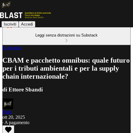
Iscriviti
Accedi
Leggi senza distrazioni su Substack
Economia
CBAM e pacchetto omnibus: quale futuro
per i tributi ambientali e per la supply
chain internazionale?
di Ettore Sbandi
Blast
ott 20, 2025
∙ A pagamento