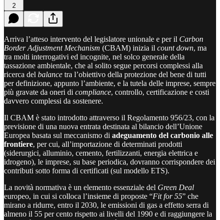
2
Arriva l’atteso intervento del legislatore unionale e per il
Carbon
Border Adjustment Mechanism
(CBAM) inizia il
count down
, ma
tra molti interrogativi ed incognite, nel solco generale della
tassazione ambientale, che al solito segue percorsi complessi alla
ricerca del
balance
tra l’obiettivo della protezione del bene di tutti
per definizione, appunto l’ambiente, e la tutela delle imprese, sempre
più gravate da oneri di
compliance
, controllo, certificazione e costi
davvero complessi da sostenere.
Il CBAM è stato introdotto attraverso il Regolamento 956/23, con la
previsione di una nuova entrata destinata al bilancio dell’Unione
Europea basata sul meccanismo di
adeguamento del carbonio alle
frontiere
, per cui, all’importazione di determinati prodotti
(siderurgici, alluminio, cemento, fertilizzanti, energia elettrica e
idrogeno), le imprese, su base periodica, dovranno corrispondere dei
contributi sotto forma di certificati (sul modello ETS).
La novità normativa è un elemento essenziale del
Green Deal
europeo, in cui si colloca l’insieme di proposte “
Fit for 55
” che
mirano a ridurre, entro il 2030, le emissioni di gas a effetto serra di
almeno il 55 per cento rispetto ai livelli del 1990 e di raggiungere la