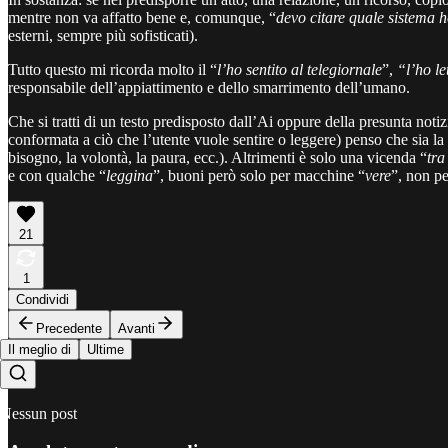
mentre non va affatto bene e, comunque, “
devo citare quale sistema ho
esterni, sempre più sofisticati).
Tutto questo mi ricorda molto il “
l’ho sentito al telegiornale
”,
“l’ho le
responsabile dell’appiattimento e dello smarrimento dell’umano.
Che si tratti di un testo predisposto dall’Ai oppure della presunta noti
conformata a ciò che l’utente vuole sentire o leggere) penso che sia la 
bisogno, la volontà, la paura, ecc.). Altrimenti è solo una vicenda “
tra
e con qualche “
leggina
”, buoni però solo per macchine “
vere
”, non p
21
1
Condividi
Precedente
Avanti
Il meglio di
Ultime
Nessun post