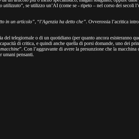
 utilizzato
”, se utilizzo un’AI (come se - ripeto – nel corso dei secoli 
tto in un articolo”
, “
l’Agenzia ha detto che”
. Ovverossia l’acritica int
zia del telegiornale o di un quotidiano (per quanto ancora esisteranno ques
capacità di critica, e quindi anche quella di porsi domande, uno dei prin
 macchine
”. Con l’aggravante di avere la presunzione che la macchina 
er umani pensanti.