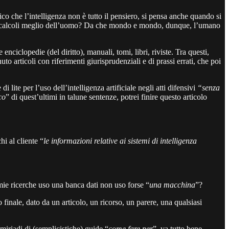
ico che l’intelligenza non è tutto il pensiero, si pensa anche quando si
n fa calcoli meglio dell’uomo? Da che mondo e mondo, dunque, l’umano
nciclopedie (del diritto), manuali, tomi, libri, riviste. Tra questi,
o articoli con riferimenti giurisprudenziali e di prassi errati, che poi
te per l’uso dell’intelligenza artificiale negli atti difensivi
“senza
ico
” di quest’ultimi in talune sentenze, potrei finire questo articolo
hi al cliente “
le informazioni relative ai sistemi di intelligenza
 mie ricerche uso una banca dati non uso forse “
una macchina
”?
 finale, dato da un articolo, un ricorso, un parere, una qualsiasi
miriadi di (semplicistiche) guide “
come fare per
”, va tutto bene,