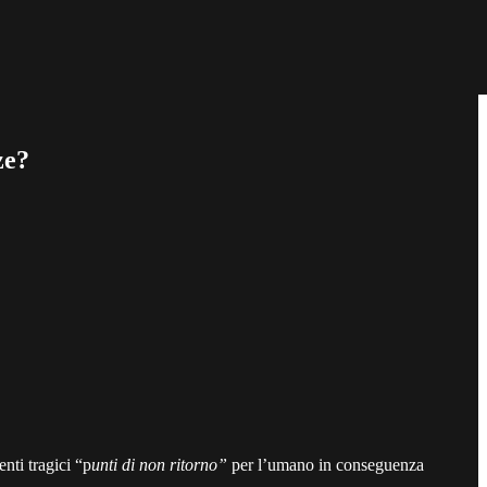
ze?
nti tragici “p
unti di non ritorno”
per l’umano in conseguenza