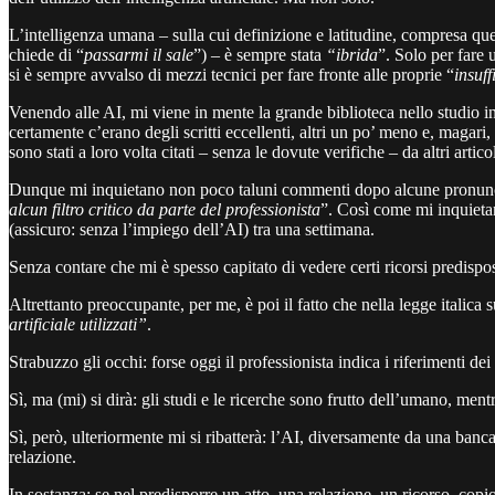
L’intelligenza umana – sulla cui definizione e latitudine, compresa que
chiede di “
passarmi il sale
”) – è sempre stata
“ibrida
”. Solo per fare
si è sempre avvalso di mezzi tecnici per fare fronte alle proprie “
insuff
Venendo alle AI, mi viene in mente la grande biblioteca nello studio in c
certamente c’erano degli scritti eccellenti, altri un po’ meno e, magari,
sono stati a loro volta citati – senza le dovute verifiche – da altri artic
Dunque mi inquietano non poco taluni commenti dopo alcune pronunce in c
alcun filtro critico da parte del professionista
”. Così come mi inquietan
(assicuro: senza l’impiego dell’AI) tra una settimana.
Senza contare che mi è spesso capitato di vedere certi ricorsi predispo
Altrettanto preoccupante, per me, è poi il fatto che nella legge italica s
artificiale utilizzati”
.
Strabuzzo gli occhi: forse oggi il professionista indica i riferimenti dei
Sì, ma (mi) si dirà: gli studi e le ricerche sono frutto dell’umano, mentr
Sì, però, ulteriormente mi si ribatterà: l’AI, diversamente da una banca 
relazione.
In sostanza: se nel predisporre un atto, una relazione, un ricorso, copi