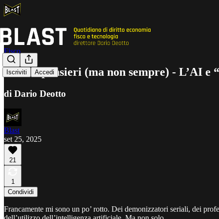
Fisco
Cattivi pensieri (ma non sempre) - L’AI e “
Iscriviti
Accedi
di Dario Deotto
Blast
set 25, 2025
21
1
Condividi
Francamente mi sono un po’ rotto. Dei demonizzatori seriali, dei profess
dell’utilizzo dell’intelligenza artificiale. Ma non solo.