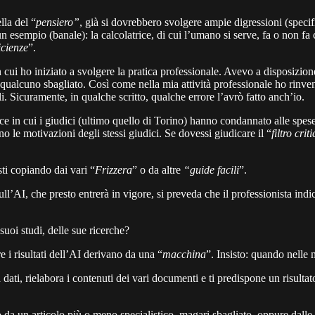
lla del “
pensiero”
, già si dovrebbero svolgere ampie digressioni (specif
 un esempio (banale): la calcolatrice, di cui l’umano si serve, fa o no
icienze
”.
ui ho iniziato a svolgere la pratica professionale. Avevo a disposizione e
 qualcuno sbagliato. Così come nella mia attività professionale ho rinvenut
oli. Sicuramente, in qualche scritto, qualche errore l’avrò fatto anch’io.
ui i giudici (ultimo quello di Torino) hanno condannato alle spese di li
o le motivazioni degli stessi giudici. Se dovessi giudicare il “
filtro crit
sti copiando dai vari “
Frizzera
” o da altre
“guide facili
”.
ull’AI, che presto entrerà in vigore, si preveda che il professionista indic
 suoi studi, delle sue ricerche?
e i risultati dell’AI derivano da una “
macchina
”. Insisto: quando nelle
dati, rielabora i contenuti dei vari documenti e ti predispone un risultato
o da un articolo più o meno specialistico, magari sbagliato, oppure dalle 