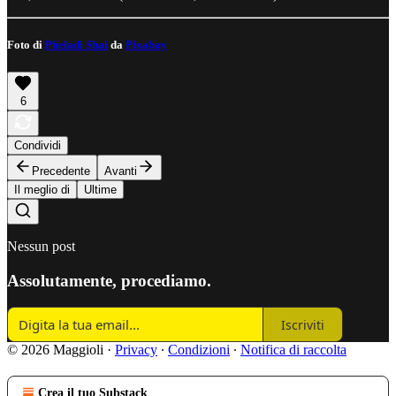
Foto di
Pheladi Shai
da
Pixabay
6
Condividi
Precedente
Avanti
Il meglio di
Ultime
Nessun post
Assolutamente, procediamo.
Iscriviti
© 2026 Maggioli
·
Privacy
∙
Condizioni
∙
Notifica di raccolta
Crea il tuo Substack