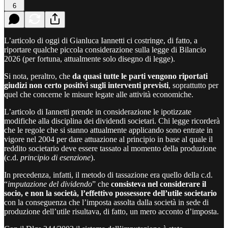
6
L’articolo di oggi di Gianluca Iannetti ci costringe, di fatto, a
riportare qualche piccola considerazione sulla legge di Bilancio
2026 (per fortuna, attualmente solo disegno di legge).
Si nota, peraltro, che
da quasi tutte le parti vengono riportati
giudizi non certo positivi sugli interventi previsti
, soprattutto per
quel che concerne le misure legate alle attività economiche.
L’articolo di Iannetti prende in considerazione le ipotizzate
modifiche alla disciplina dei dividendi societari. Chi legge ricorderà
che le regole che si stanno attualmente applicando sono entrate in
vigore nel 2004 per dare attuazione al principio in base al quale il
reddito societario deve essere tassato al momento della produzione
(c.d.
principio di esenzione
).
In precedenza, infatti, il metodo di tassazione era quello della c.d.
“
imputazione del dividendo
” che
consisteva nel considerare il
socio, e non la società, l’effettivo possessore dell’utile societario
con la conseguenza che l’imposta assolta dalla società in sede di
produzione dell’utile risultava, di fatto, un mero acconto d’imposta.