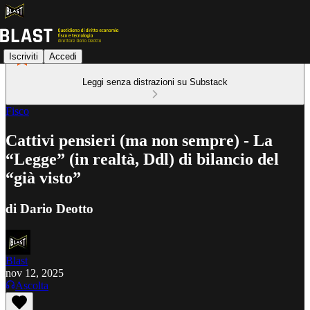
Iscriviti
Accedi
Leggi senza distrazioni su Substack
Fisco
Cattivi pensieri (ma non sempre) - La
“Legge” (in realtà, Ddl) di bilancio del
“già visto”
di Dario Deotto
Blast
nov 12, 2025
Ascolta