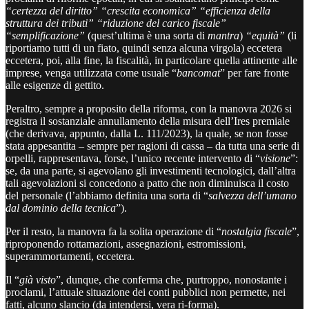
“certezza del diritto” “crescita economica” “efficienza della
struttura dei tributi” “riduzione del carico fiscale”
“semplificazione”
(quest’ultima è una sorta di
mantra
)
“equità”
(li
riportiamo tutti di un fiato, quindi senza alcuna virgola) eccetera
eccetera, poi, alla fine, la fiscalità, in particolare quella attinente alle
imprese, venga utilizzata come usuale “
bancomat
” per fare fronte
alle esigenze di gettito.
Peraltro, sempre a proposito della riforma, con la manovra 2026 si
registra il sostanziale annullamento della misura dell’Ires premiale
(che derivava, appunto, dalla L. 111/2023), la quale, se non fosse
stata appesantita – sempre per ragioni di cassa – da tutta una serie di
orpelli, rappresentava, forse, l’unico recente intervento di “
visione
”:
se, da una parte, si agevolano gli investimenti tecnologici, dall’altra
tali agevolazioni si concedono a patto che non diminuisca il costo
del personale (l’abbiamo definita una sorta di “
salvezza dell’umano
dal dominio della tecnica
”).
Per il resto, la manovra fa la solita operazione di “
nostalgia fiscale
”,
riproponendo rottamazioni, assegnazioni, estromissioni,
superammortamenti, eccetera.
Il “
già visto
”, dunque, che conferma che, purtroppo, nonostante i
proclami, l’attuale situazione dei conti pubblici non permette, nei
fatti, alcuno slancio (da intendersi, vera ri-forma).