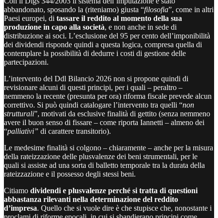
Con il Dlgs 344/2003 il sistema dell’imputazione è stato
abbandonato, sposando la (riteniamo) giusta “
filosofia
”, come in altri
Paesi europei, di
tassare il reddito al momento della sua
produzione in capo alla società
, e non anche in sede di
distribuzione ai soci. L’esclusione del 95 per cento dell’imponibilità
dei dividendi risponde quindi a questa logica, compresa quella di
contemplare la possibilità di dedurre i costi di gestione delle
partecipazioni.
L’intervento del Ddl Bilancio 2026 non si propone quindi di
revisionare alcuni di questi principi, per i quali – peraltro –
nemmeno la recente (presunta per ora) riforma fiscale prevede alcun
correttivo. Si può quindi catalogare l’intervento tra quelli “
non
strutturali
”, motivati da esclusive finalità di gettito (senza nemmeno
avere il buon senso di fissare – come riporta Iannetti – almeno dei
“
palliativi”
di carattere transitorio).
Le medesime finalità si colgono – chiaramente – anche per la misura
della rateizzazione delle plusvalenze dei beni strumentali, per le
quali si assiste ad una sorta di balletto temporale tra la durata della
rateizzazione e il possesso degli stessi beni.
Citiamo
dividendi e plusvalenze perché si tratta di questioni
abbastanza rilevanti nella determinazione del reddito
d’impresa
. Quello che si vuole dire è che stupisce che, nonostante i
proclami di riforme epocali, in cui si sbandierano principi come