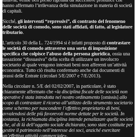
hanno affermato l’irrilevanza della simulazione in materia di società
di capitali.
Sicché,
gli interventi “repressivi”, di contrasto del fenomeno
delle società di comodo, sono stati affidati, di fatto, al legislatore
tributario
.
L’articolo 30 della L. 724/1994 si è infatti proposto di
contrastare
le società di comodo attraverso una sorta di imposizione
specifica che colpisce l’abuso della persona giuridica
, ossia una
tassazione “dissuasiva” della scelta di utilizzare un involucro
societario al quale vengono intestati beni non afferenti un’attività
economica. Tutto ciò risulta confermato anche dai documenti di
prassi delle Entrate (circolari 5/E/2007 e 7/E/2013).
Nella circolare n. 5/E del 02/02/2007, in particolare, è stato
chiaramente affermato che «
la disciplina fiscale delle società non
operative è stata introdotta nel nostro ordinamento
[omissis]
allo
scopo di contrastare il ricorso all’utilizzo dello strumento societario
come schermo per nascondere l’effettivo proprietario di beni,
avvalendosi delle più favorevoli norme dettate per le società. In
sostanza, la richiamata disciplina intende penalizzare quelle società
che, al di là dell’oggetto sociale dichiarato, sono state costituite per
gestire il patrimonio nell’interesse dei soci, anziché esercitare
un’effettiva attività commerciale
».