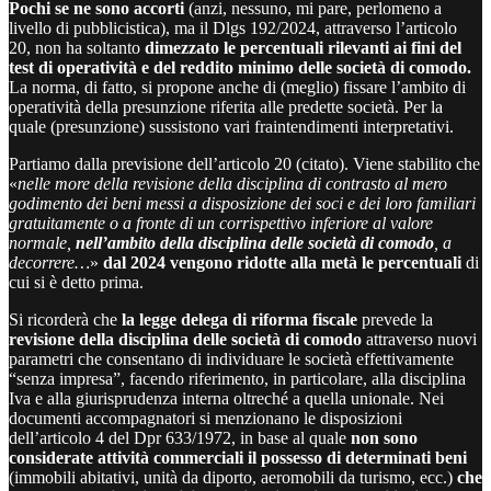
Pochi se ne sono accorti
(anzi, nessuno, mi pare, perlomeno a
livello di pubblicistica), ma il Dlgs 192/2024, attraverso l’articolo
20, non ha soltanto
dimezzato le percentuali rilevanti ai fini del
test di operatività e del reddito minimo delle società di comodo.
La norma, di fatto, si propone anche di (meglio) fissare l’ambito di
operatività della presunzione riferita alle predette società. Per la
quale (presunzione) sussistono vari fraintendimenti interpretativi.
Partiamo dalla previsione dell’articolo 20 (citato). Viene stabilito che
«
nelle more della revisione della disciplina di contrasto al mero
godimento dei beni messi a disposizione dei soci e dei loro familiari
gratuitamente o a fronte di un corrispettivo inferiore al valore
normale,
nell’ambito della disciplina delle società di comodo
, a
decorrere…
»
dal 2024 vengono ridotte alla metà le percentuali
di
cui si è detto prima.
Si ricorderà che
la legge delega di riforma fiscale
prevede la
revisione della disciplina delle società di comodo
attraverso nuovi
parametri che consentano di individuare le società effettivamente
“senza impresa”, facendo riferimento, in particolare, alla disciplina
Iva e alla giurisprudenza interna oltreché a quella unionale. Nei
documenti accompagnatori si menzionano le disposizioni
dell’articolo 4 del Dpr 633/1972, in base al quale
non sono
considerate attività commerciali il possesso di determinati beni
(immobili abitativi, unità da diporto, aeromobili da turismo, ecc.)
che