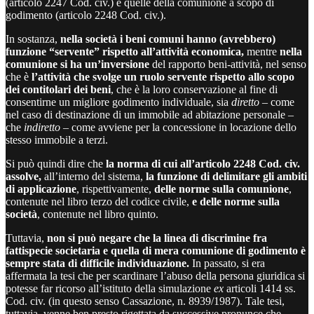
(articolo 2247 Cod. civ.) e quelle della comunione a scopo di
godimento (articolo 2248 Cod. civ.).
In sostanza,
nella società i beni comuni hanno (avrebbero)
funzione “servente” rispetto all’attività economica,
mentre
nella
comunione si ha un’inversione
del rapporto beni-attività, nel senso
che è
l’attività che svolge un ruolo servente rispetto allo scopo
dei contitolari dei beni
, che è la loro conservazione al fine di
consentirne un migliore godimento individuale, sia
diretto
– come
nel caso di destinazione di un immobile ad abitazione personale –
che
indiretto
– come avviene per la concessione in locazione dello
stesso immobile a terzi.
Si può quindi dire che
la norma di cui all’articolo 2248 Cod. civ.
assolve,
all’interno del sistema,
la funzione di delimitare gli ambiti
di applicazione
, rispettivamente,
delle norme sulla comunione
,
contenute nel libro terzo del codice civile,
e delle norme sulla
società
, contenute nel libro quinto.
Tuttavia,
non si può negare che la linea di discrimine fra
fattispecie societaria e quella di mera comunione di godimento è
sempre stata di difficile individuazione.
In passato, si era
affermata la tesi che per scardinare l’abuso della persona giuridica si
potesse far ricorso all’istituto della simulazione
ex
articoli 1414 ss.
Cod. civ. (in questo senso Cassazione, n. 8939/1987). Tale tesi,
tuttavia, venne ben presto rigettata da successive pronunce che