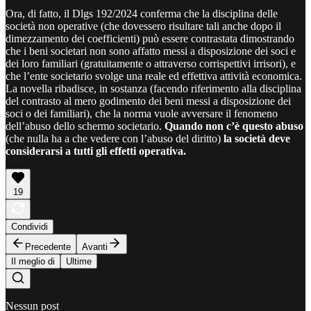
Ora, di fatto, il Dlgs 192/2024 conferma che la disciplina delle
società non operative (che dovessero risultare tali anche dopo il
dimezzamento dei coefficienti) può essere contrastata dimostrando
che i beni societari non sono affatto messi a disposizione dei soci e
dei loro familiari (gratuitamente o attraverso corrispettivi irrisori), e
che l’ente societario svolge una reale ed effettiva attività economica.
La novella ribadisce, in sostanza (facendo riferimento alla disciplina
del contrasto al mero godimento dei beni messi a disposizione dei
soci o dei familiari), che la norma vuole avversare il fenomeno
dell’abuso dello schermo societario.
Quando non c’è questo abuso
(che nulla ha a che vedere con l’abuso del diritto)
la società deve
considerarsi a tutti gli effetti operativa.
19
Condividi
Precedente
Avanti
Il meglio di
Ultime
Nessun post