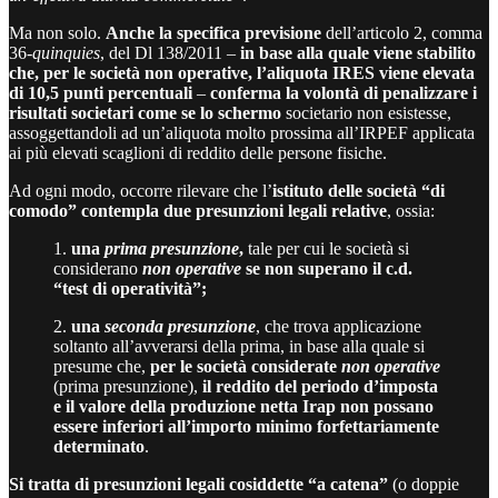
Ma non solo.
Anche la specifica previsione
dell’articolo 2, comma
36-
quinquies
, del Dl 138/2011 –
in base alla quale viene stabilito
che, per le società non operative, l’aliquota IRES viene elevata
di 10,5 punti percentuali
–
conferma la volontà di penalizzare i
risultati societari come se lo schermo
societario non esistesse,
assoggettandoli ad un’aliquota molto prossima all’IRPEF applicata
ai più elevati scaglioni di reddito delle persone fisiche.
Ad ogni modo, occorre rilevare che l’
istituto delle società “di
comodo” contempla due presunzioni legali relative
, ossia:
1.
una
prima presunzione
,
tale per cui le società si
considerano
non operative
se non superano il c.d.
“test di operatività”;
2.
una
seconda presunzione
, che trova applicazione
soltanto all’avverarsi della prima, in base alla quale si
presume che,
per le società considerate
non operative
(prima presunzione),
il reddito del periodo d’imposta
e il valore della produzione netta Irap non possano
essere inferiori all’importo minimo forfettariamente
determinato
.
Si tratta di presunzioni legali cosiddette “a catena”
(o doppie