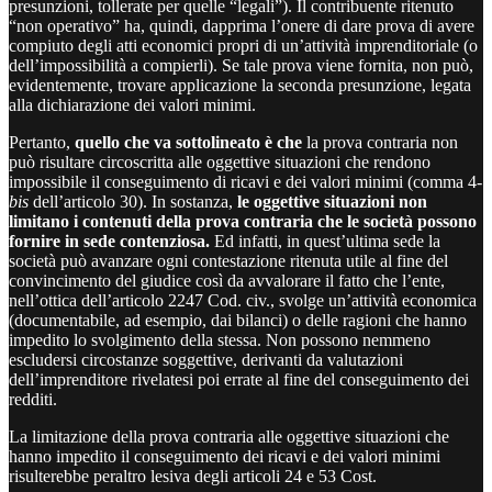
presunzioni, tollerate per quelle “legali”). Il contribuente ritenuto
“non operativo” ha, quindi, dapprima l’onere di dare prova di avere
compiuto degli atti economici propri di un’attività imprenditoriale (o
dell’impossibilità a compierli). Se tale prova viene fornita, non può,
evidentemente, trovare applicazione la seconda presunzione, legata
alla dichiarazione dei valori minimi.
Pertanto,
quello che va sottolineato è che
la prova contraria non
può risultare circoscritta alle oggettive situazioni che rendono
impossibile il conseguimento di ricavi e dei valori minimi (comma 4-
bis
dell’articolo 30). In sostanza,
le oggettive situazioni non
limitano i contenuti della prova contraria che le società possono
fornire in sede contenziosa.
Ed infatti, in quest’ultima sede la
società può avanzare ogni contestazione ritenuta utile al fine del
convincimento del giudice così da avvalorare il fatto che l’ente,
nell’ottica dell’articolo 2247 Cod. civ., svolge un’attività economica
(documentabile, ad esempio, dai bilanci) o delle ragioni che hanno
impedito lo svolgimento della stessa. Non possono nemmeno
escludersi circostanze soggettive, derivanti da valutazioni
dell’imprenditore rivelatesi poi errate al fine del conseguimento dei
redditi.
La limitazione della prova contraria alle oggettive situazioni che
hanno impedito il conseguimento dei ricavi e dei valori minimi
risulterebbe peraltro lesiva degli articoli 24 e 53 Cost.