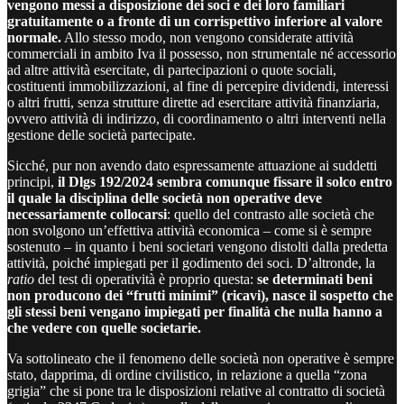
vengono messi a disposizione dei soci e dei loro familiari
gratuitamente o a fronte di un corrispettivo inferiore al valore
normale.
Allo stesso modo, non vengono considerate attività
commerciali in ambito Iva il possesso, non strumentale né accessorio
ad altre attività esercitate, di partecipazioni o quote sociali,
costituenti immobilizzazioni, al fine di percepire dividendi, interessi
o altri frutti, senza strutture dirette ad esercitare attività finanziaria,
ovvero attività di indirizzo, di coordinamento o altri interventi nella
gestione delle società partecipate.
Sicché, pur non avendo dato espressamente attuazione ai suddetti
principi,
il Dlgs 192/2024 sembra comunque fissare il solco entro
il quale la disciplina delle società non operative deve
necessariamente collocarsi
: quello del contrasto alle società che
non svolgono un’effettiva attività economica – come si è sempre
sostenuto – in quanto i beni societari vengono distolti dalla predetta
attività, poiché impiegati per il godimento dei soci. D’altronde, la
ratio
del test di operatività è proprio questa:
se determinati beni
non producono dei “frutti minimi” (ricavi), nasce il sospetto che
gli stessi beni vengano impiegati per finalità che nulla hanno a
che vedere con quelle societarie.
Va sottolineato che il fenomeno delle società non operative è sempre
stato, dapprima, di ordine civilistico, in relazione a quella “zona
grigia” che si pone tra le disposizioni relative al contratto di società