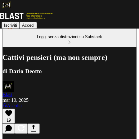
Iscriviti
Accedi
Leggi senza distrazioni su Substack
Cattivi pensieri (ma non sempre)
di Dario Deotto
Blast
mar 10, 2025
Ascolta
19