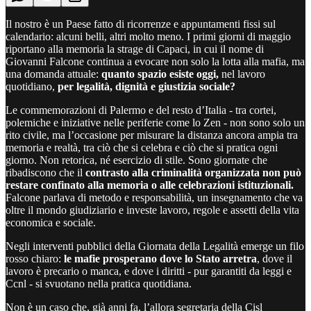
Il nostro è un Paese fatto di ricorrenze e appuntamenti fissi sul
calendario: alcuni belli, altri molto meno. I primi giorni di maggio
riportano alla memoria la strage di Capaci, in cui il nome di
Giovanni Falcone continua a evocare non solo la lotta alla mafia, ma
una domanda attuale:
quanto spazio esiste oggi,
nel lavoro
quotidiano,
per legalità, dignità e giustizia sociale?
Le commemorazioni di Palermo e del resto d’Italia - tra cortei,
polemiche e iniziative nelle periferie come lo Zen - non sono solo un
rito civile, ma l’occasione per misurare la distanza ancora ampia tra
memoria e realtà, tra ciò che si celebra e ciò che si pratica ogni
giorno. Non retorica, né esercizio di stile. Sono giornate che
ribadiscono che il
contrasto alla criminalità organizzata non può
restare confinato alla memoria o alle celebrazioni istituzionali.
Falcone parlava di metodo e responsabilità, un insegnamento che va
oltre il mondo giudiziario e investe lavoro, regole e assetti della vita
economica e sociale.
Negli interventi pubblici della Giornata della Legalità emerge un filo
rosso chiaro:
le mafie prosperano dove lo Stato arretra
, dove il
lavoro è precario o manca, e dove i diritti - pur garantiti da leggi e
Ccnl - si svuotano nella pratica quotidiana.
Non è un caso che, già anni fa, l’allora segretaria della Cisl