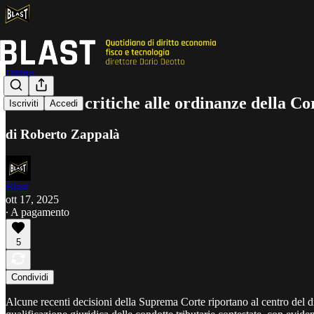
Diritto
Brevi note critiche alle ordinanze della Co
Iscriviti
Accedi
di Roberto Zappalà
Blast
ott 17, 2025
∙ A pagamento
5
Condividi
Alcune recenti decisioni della Suprema Corte riportano al centro del dib