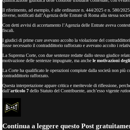
qualificazione giuridica delle condotte tributarie contestate, con evidenti 
Il riferimento, ad esempio, è alle ordinanze n. 444/2025 e n. 580/2025
diverse, notificati dall’Agenzia delle Entrate di Roma alla stessa società
Con detti avvisi di accertamento l’Agenzia delle Entrate aveva contest
fiscali.
I giudici di prime cure avevano accolto la violazione del contraddittor
fosse necessario il contraddittorio rafforzato e avevano accolto i relat
La Suprema Corte, con due sentenze redatte dallo stesso giudice relat
motivazione delle sentenze impugnate, ma anche
le motivazioni degl
La Corte ha qualificato le operazioni compiute dalla società non più
contraddittorio rafforzato.
Questa interpretazione appare critica e meritevole di riflessione, perch
dall’
articolo 7
dello Statuto del Contribuente, anch’esso vigente
ratio
Continua a leggere questo Post gratuitamen