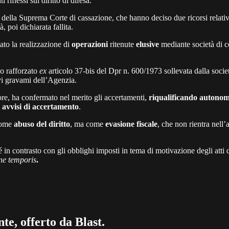
riflessi sul diritto di difesa.
 della Suprema Corte di cassazione, che hanno deciso due ricorsi relativ
, poi dichiarata fallita.
ato la realizzazione di
operazioni
ritenute
elusive
mediante società di c
io rafforzato
ex
articolo 37-bis del Dpr n. 600/1973 sollevata dalla socie
ivi gravami dell’Agenzia.
ore, ha confermato nel merito gli accertamenti,
riqualificando autono
i avvisi di accertamento
.
 come
abuso del diritto
, ma come
evasione fiscale
, che non rientra nell’
é in contrasto con gli obblighi imposti in tema di motivazione degli atti d
ne temporis
.
te, offerto da Blast.