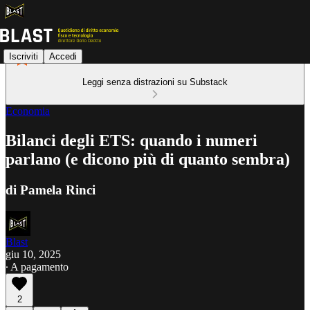
Iscriviti
Accedi
Leggi senza distrazioni su Substack
Economia
Bilanci degli ETS: quando i numeri
parlano (e dicono più di quanto sembra)
di Pamela Rinci
Blast
giu 10, 2025
∙ A pagamento
2