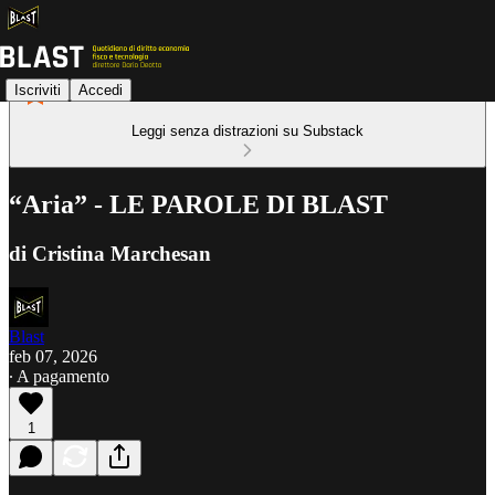
Iscriviti
Accedi
Leggi senza distrazioni su Substack
“Aria” - LE PAROLE DI BLAST
di Cristina Marchesan
Blast
feb 07, 2026
∙ A pagamento
1