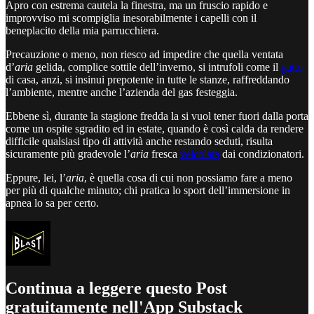
Apro con estrema cautela la finestra, ma un fruscio rapido e
improvviso mi scompiglia inesorabilmente i capelli con il
beneplacito della mia parrucchiera.
Precauzione o meno, non riesco ad impedire che quella ventata
d’
aria
gelida, complice sottile dell’inverno, si intrufoli come il
gatto
di casa, anzi, si insinui prepotente in tutte le stanze, raffreddando
l’ambiente, mentre anche l’azienda del gas festeggia.
Ebbene sì, durante la stagione fredda la si vuol tener fuori dalla porta
come un ospite sgradito ed in estate, quando è così calda da rendere
difficile qualsiasi tipo di attività anche restando seduti, risulta
sicuramente più gradevole l’
aria
fresca
veicolata
dai condizionatori.
Eppure, lei, l’
aria
, è quella cosa di cui non possiamo fare a meno
per più di qualche minuto; chi pratica lo sport dell’immersione in
apnea lo sa per certo.
Continua a leggere questo Post
gratuitamente nell'App Substack