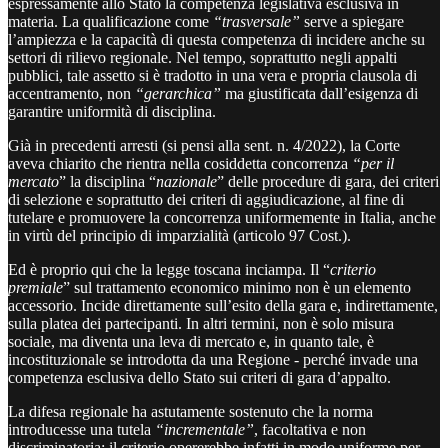
espressamente allo Stato la competenza legislativa esclusiva in
materia. La qualificazione come
“trasversale”
serve a spiegare
l’ampiezza e la capacità di questa competenza di incidere anche su
settori di rilievo regionale. Nel tempo, soprattutto negli appalti
pubblici, tale assetto si è tradotto in una vera e propria clausola di
accentramento, non
“gerarchica”
ma giustificata dall’esigenza di
garantire uniformità di disciplina.
Già in precedenti arresti (si pensi alla sent. n. 4/2022), la Corte
aveva chiarito che rientra nella cosiddetta concorrenza
“per il
mercato
” la disciplina “
nazionale
” delle procedure di gara, dei criteri
di selezione e soprattutto dei criteri di aggiudicazione, al fine di
tutelare e promuovere la concorrenza uniformemente in Italia, anche
in virtù del principio di imparzialità (articolo 97 Cost.).
Ed è proprio qui che la legge toscana inciampa. Il “
criterio
premiale
” sul trattamento economico minimo non è un elemento
accessorio. Incide direttamente sull’esito della gara e, indirettamente,
sulla platea dei partecipanti. In altri termini, non è solo misura
sociale, ma diventa una leva di mercato e, in quanto tale, è
incostituzionale se introdotta da una Regione - perché invade una
competenza esclusiva dello Stato sui criteri di gara d’appalto.
La difesa regionale ha astutamente sostenuto che la norma
introducesse una tutela
“incrementale”
, facoltativa e non
discriminatoria: il criterio opererebbe infatti in modo uniforme per