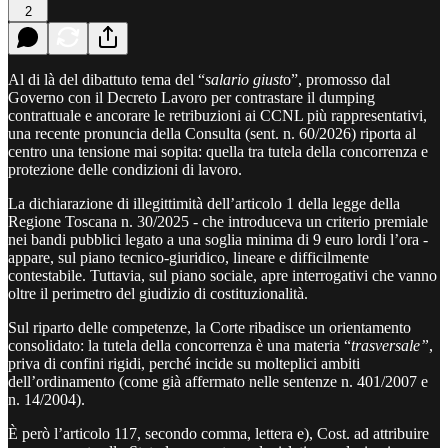
2
Al di là del dibattuto tema del “
salario giust
o”, promosso dal
Governo con il Decreto Lavoro per contrastare il dumping
contrattuale e ancorare le retribuzioni ai CCNL più rappresentativi,
una recente pronuncia della Consulta (sent. n. 60/2026) riporta al
centro una tensione mai sopita: quella tra tutela della concorrenza e
protezione delle condizioni di lavoro.
La dichiarazione di illegittimità dell’articolo 1 della legge della
Regione Toscana n. 30/2025 - che introduceva un criterio premiale
nei bandi pubblici legato a una soglia minima di 9 euro lordi l’ora -
appare, sul piano tecnico-giuridico, lineare e difficilmente
contestabile. Tuttavia, sul piano sociale, apre interrogativi che vanno
oltre il perimetro del giudizio di costituzionalità.
Sul riparto delle competenze, la Corte ribadisce un orientamento
consolidato: la tutela della concorrenza è una materia “
trasversale”
,
priva di confini rigidi, perché incide su molteplici ambiti
dell’ordinamento (come già affermato nelle sentenze n. 401/2007 e
n. 14/2004).
È però l’articolo 117, secondo comma, lettera e), Cost. ad attribuire