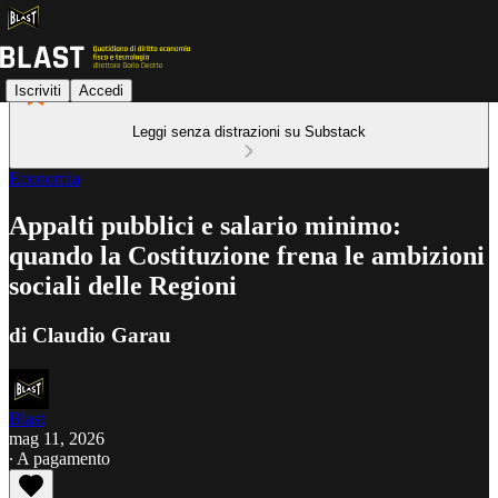
Iscriviti
Accedi
Leggi senza distrazioni su Substack
Economia
Appalti pubblici e salario minimo:
quando la Costituzione frena le ambizioni
sociali delle Regioni
di Claudio Garau
Blast
mag 11, 2026
∙ A pagamento