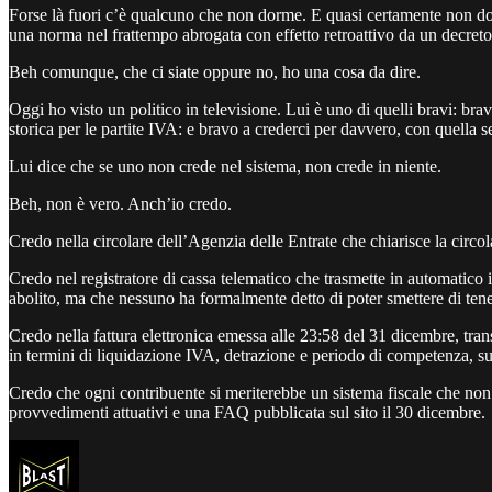
Forse là fuori c’è qualcuno che non dorme. E quasi certamente non dorm
una norma nel frattempo abrogata con effetto retroattivo da un decreto
Beh comunque, che ci siate oppure no, ho una cosa da dire.
Oggi ho visto un politico in televisione. Lui è uno di quelli bravi: brav
storica per le partite IVA: e bravo a crederci per davvero, con quella
Lui dice che se uno non crede nel sistema, non crede in niente.
Beh, non è vero. Anch’io credo.
Credo nella circolare dell’Agenzia delle Entrate che chiarisce la circola
Credo nel registratore di cassa telematico che trasmette in automatico 
abolito, ma che nessuno ha formalmente detto di poter smettere di tene
Credo nella fattura elettronica emessa alle 23:58 del 31 dicembre, tra
in termini di liquidazione IVA, detrazione e periodo di competenza,
Credo che ogni contribuente si meriterebbe un sistema fiscale che non 
provvedimenti attuativi e una FAQ pubblicata sul sito il 30 dicembre.