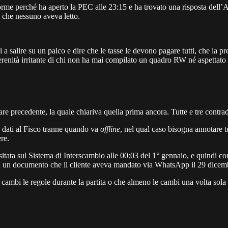
e perché ha aperto la PEC alle 23:15 e ha trovato una risposta dell’Age
 che nessuno aveva letto.
i a salire su un palco e dire che le tasse le devono pagare tutti, che la 
 serenità irritante di chi non ha mai compilato un quadro RW né aspettat
re precedente, la quale chiariva quella prima ancora. Tutte e tre contradd
i dati al Fisco tranne quando va
offline
, nel qual caso bisogna annotare 
re.
nsitata sul Sistema di Interscambio alle 00:03 del 1° gennaio, e quindi 
 su un documento che il cliente aveva mandato via WhatsApp il 29 dice
cambi le regole durante la partita o che almeno le cambi una volta sola 