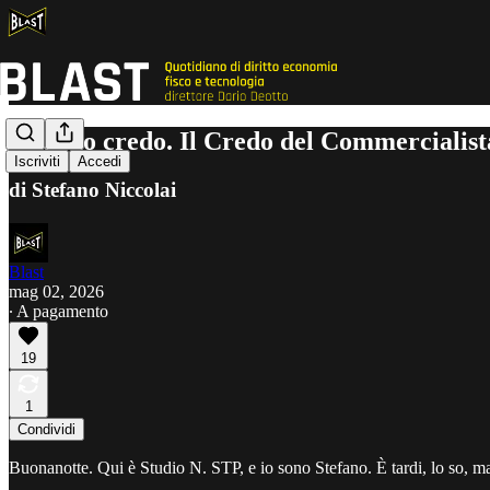
Anch'io credo. Il Credo del Commercialista
Iscriviti
Accedi
di Stefano Niccolai
Blast
mag 02, 2026
∙ A pagamento
19
1
Condividi
Buonanotte. Qui è Studio N. STP, e io sono Stefano. È tardi, lo so, m