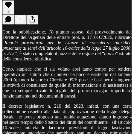
2
Con la pubblicazione, l’8 giugno scorso, del provvedimento del
Direttore dell’Agenzia delle entrate prot. n. 171016/2026, rubricato
“
Regole procedurali per le istanze di consulenza giuridica
presentate ai sensi dell’articolo 10-octies della legge 27 luglio 2000,
n. 212”,
è stato completato il puzzle delle regole del “
nuovo
” istituto
della consulenza giuridica.
Certo, stupisce che ci sia voluto così tanto tempo per rendere
operativo un istituto che di nuovo ha poco e esiste fin dal lontano
2000 (quando la storica Circolare 99/E pose le basi per distinguere
le attività di consulenza da quelle di informazione e di assistenza) e
che ha sempre trovato le regole del proprio (magari imperfetto)
funzionamento nei documenti di prassi.
Il decreto legislativo n. 219 del 2023, infatti, con una certa
sollecitudine rispetto alla data di approvazione della legge delega
fiscale, ne aveva proposto una rapida attuazione, dando ingresso -
nel sacro tempio dello Statuto dei diritti del contribuente - all’articolo
10-
octies;
tuttavia le lacunose previsioni di legge lasciavano
chiaramente intendere che sarebbero stati un decreto ministeriale