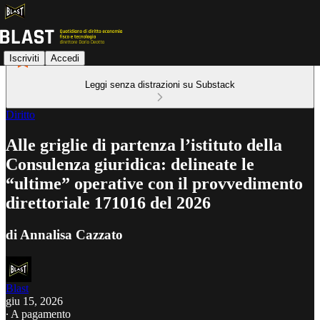
Iscriviti
Accedi
Leggi senza distrazioni su Substack
Diritto
Alle griglie di partenza l’istituto della
Consulenza giuridica: delineate le
“ultime” operative con il provvedimento
direttoriale 171016 del 2026
di Annalisa Cazzato
Blast
giu 15, 2026
∙ A pagamento