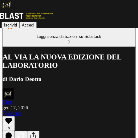
Iscriviti
Accedi
Leggi senza distrazioni su Substack
AL VIA LA NUOVA EDIZIONE DEL
LABORATORIO
di Dario Deotto
Blast
gen 17, 2026
Ascolta
5