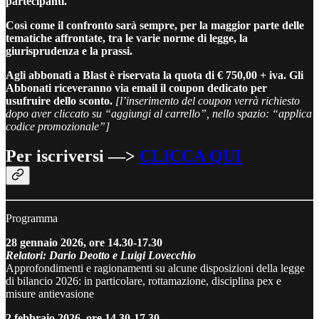
partecipanti.
Così come il confronto sarà sempre, per la maggior parte delle
tematiche affrontate, tra le varie norme di legge, la
giurisprudenza e la prassi.
Agli abbonati a Blast è riservata la quota di € 750,00 + iva. Gli
Abbonati riceveranno via email il coupon dedicato per
usufruire dello sconto.
[l’inserimento del coupon verrà richiesto
dopo aver cliccato su “aggiungi al carrello”, nello spazio: “applica
codice promozionale”]
Per iscriversi —>
CLICCA QUI
Programma
28 gennaio 2026, ore 14.30-17.30
Relatori:
Dario Deotto e Luigi Lovecchio
Approfondimenti e ragionamenti su alcune disposizioni della legge
di bilancio 2026: in particolare, rottamazione, disciplina pex e
misure antievasione
2 febbraio 2026, ore 14.30-17.30