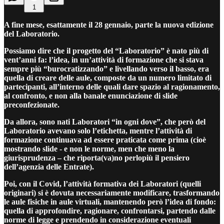
1
A fine mese, esattamente il 28 gennaio, parte la nuova edizione
del Laboratorio.
Possiamo dire che il progetto del “Laboratorio” è nato più di
vent’anni fa: l’idea, in un’attività di formazione che si stava
sempre più “burocratizzando” e livellando verso il basso, era
quella di creare delle aule, composte da un numero limitato di
partecipanti, all’interno delle quali dare spazio al ragionamento,
al confronto, e non alla banale enunciazione di slide
preconfezionate.
Da allora, sono nati Laboratori “in ogni dove”, che però del
Laboratorio avevano solo l’etichetta, mentre l’attività di
formazione continuava ad essere praticata come prima (cioè
mostrando slide - e non le norme, men che meno la
giurisprudenza – che riporta(va)no perlopiù il pensiero
dell’agenzia delle Entrate).
Poi, con il Covid, l’attività formativa dei Laboratori (quelli
originari) si è dovuta necessariamente modificare, trasformando
le aule fisiche in aule virtuali, mantenendo però l’idea di fondo:
quella di approfondire, ragionare, confrontarsi, partendo dalle
norme di legge e prendendo in considerazione eventuali