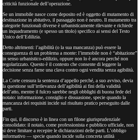
criticità funzionale dell’operazione.
Se un immobile nasce come deposito ed è oggetto di mutamento di
destinazione in abitativo, il passaggio non è neutro. Il mutamento tra
categorie funzionali diverse è urbanisticamente rilevante e richiede
un inquadramento (e spesso un titolo) specifico ai sensi del Testo
Unico dell’Edilizia.
Detto altrimenti: l’agibilità (o la sua mancanza) può essere la
conseguenza di un problema a monte: l’immobile non è “abitazione”
in senso urbanistico-edilizio, oppure non lo è ancora perché non
regolarizzato. Questo è il contesto che consente di leggere la
decisione senza farne una clava contro ogni vendita senza agibilità.
La Corte censura la sentenza d’appello perché, a suo avviso, devia
la questione sull’irrilevanza dell’agibilità ai fini della validità
dell’atto, mentre il fulcro sarebbe negli obblighi di buona fede del
notaio: informazione, consiglio e dissuasione, specie quando la
mancanza dei requisiti incide sul risultato pratico perseguito dalle
parti.
Fin qui, il discorso è in linea con un filone giurisprudenziale
consolidato: il notaio, come professionista e pubblico ufficiale, non
si deve limitare a recepire le dichiarazioni delle parti. L’obbligo
informativo — specie quando incide sulla concreta utilità