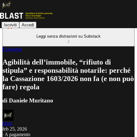
Iscriviti
Accedi
Leggi senza distrazioni su Substack
Economia
Agibilità dell’immobile, “rifiuto di
stipula” e responsabilità notarile: perché
la Cassazione 1603/2026 non fa (e non può
fare) regola
di Daniele Muritano
Blast
feb 25, 2026
∙ A pagamento