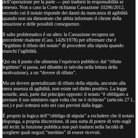
dell’operazione per la parte — può tradursi in responsabilità se
omesso. Non a caso la Corte richiama Cassazione 10296/2012,
secondo cui il notaio risponde dei danni da mancanza di agibilità
quando non sia dimostrato che abbia informato il cliente della
situazione e delle possibili conseguenze.
Il salto problematico è un altro: la Cassazione recupera un
precedente risalente (Cass. 1426/1978) per affermare che è
“legittimo il rifiuto del notaio” di procedere alla stipula quando
manchi l’agibilità.
Qui sta il punto che alimenta l’equivoco pubblico: dal “rifiuto
legittimo” si passa, nel dibattito (e talvolta nella lettura della
motivazione), a un “dovere di rifiuto”.
Ma un dovere generalizzato di rifiuto della stipula, ancorato alla
mera assenza di agibilità, non esiste nel diritto positivo. La legge
notarile, anzi, parte dal principio opposto: il notaio “è obbligato a
prestare il suo ministero ogni volta che ne è richiesto” (articolo 27 L.
not.) e può sottrarsi solo nei casi previsti dalla legge.
È proprio la logica dell’“obbligo di stipula” a escludere che il notaio
disponga, a propria discrezione, di una sorta di potere di veto sugli
atti leciti: la funzione pubblica non può tradursi nella facoltà di
scegliere quali negozi “meritino” di essere ricevuti.