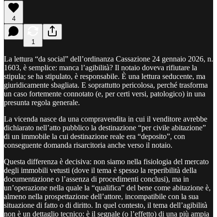
4
1
La lettura “da social” dell’ordinanza Cassazione 24 gennaio 2026, n.
1603, è semplice: manca l’agibilità? Il notaio doveva rifiutare la
stipula; se ha stipulato, è responsabile. È una lettura seducente, ma
giuridicamente sbagliata. E soprattutto pericolosa, perché trasforma
un caso fortemente connotato (e, per certi versi, patologico) in una
presunta regola generale.
La vicenda nasce da una compravendita in cui il venditore avrebbe
dichiarato nell’atto pubblico la destinazione “per civile abitazione”
di un immobile la cui destinazione reale era “deposito”, con
conseguente domanda risarcitoria anche verso il notaio.
Questa differenza è decisiva: non siamo nella fisiologia del mercato
degli immobili vetusti (dove il tema è spesso la reperibilità della
documentazione o l’assenza di procedimenti conclusi), ma in
un’operazione nella quale la “qualifica” del bene come abitazione è,
almeno nella prospettazione dell’attore, incompatibile con la sua
situazione di fatto o di diritto. In quel contesto, il tema dell’agibilità
non è un dettaglio tecnico: è il segnale (o l’effetto) di una più ampia