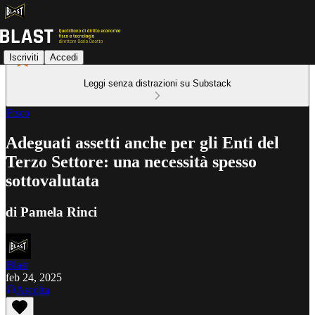
Iscriviti
Accedi
Leggi senza distrazioni su Substack
Fisco
Adeguati assetti anche per gli Enti del
Terzo Settore: una necessità spesso
sottovalutata
di Pamela Rinci
Blast
feb 24, 2025
Ascolta