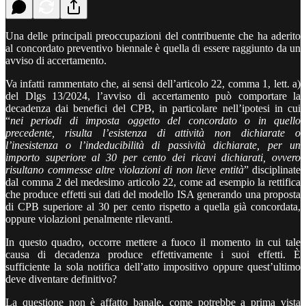
Una delle principali preoccupazioni del contribuente che ha aderito
al concordato preventivo biennale è quella di essere raggiunto da un
avviso di accertamento.
Va infatti rammentato che, ai sensi dell’articolo 22, comma 1, lett. a)
del Dlgs 13/2024, l’avviso di accertamento può comportare la
decadenza dai benefici del CPB, in particolare nell’ipotesi in cui
“
nei periodi di imposta oggetto del concordato o in quello
precedente, risulta l’esistenza di attività non dichiarate o
l’inesistenza o l’indeducibilità di passività dichiarate, per un
importo superiore al 30 per cento dei ricavi dichiarati, ovvero
risultano commesse altre violazioni di non lieve entità
” disciplinate
dal comma 2 del medesimo articolo 22, come ad esempio la rettifica
che produce effetti sui dati del modello ISA generando una proposta
di CPB superiore al 30 per cento rispetto a quella già concordata,
oppure violazioni penalmente rilevanti.
In questo quadro, occorre mettere a fuoco il momento in cui tale
causa di decadenza produce effettivamente i suoi effetti. È
sufficiente la sola notifica dell’atto impositivo oppure quest’ultimo
deve diventare definitivo?
La questione non è affatto banale, come potrebbe a prima vista