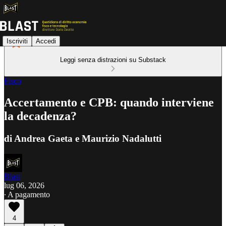
Iscriviti
Accedi
Leggi senza distrazioni su Substack
Fisco
Accertamento e CPB: quando interviene
la decadenza?
di Andrea Gaeta e Maurizio Nadalutti
Blast
lug 06, 2026
∙ A pagamento
4