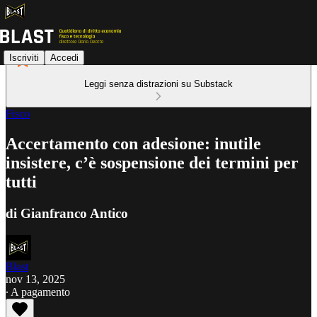
Iscriviti
Accedi
Leggi senza distrazioni su Substack
Fisco
Accertamento con adesione: inutile
insistere, c’è sospensione dei termini per
tutti
di Gianfranco Antico
Blast
nov 13, 2025
∙ A pagamento