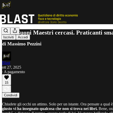
AAA Buoni Maestri cercasi. Praticanti smar
Iscriviti
Accedi
di Massimo Pezzini
Blast
ott 27, 2025
∙ A pagamento
15
Condividi
Chiudete gli occhi un attimo. Solo per un istante. Ora pensate a qual è
giusto vi ha insegnato qualcosa che non si trova nei libri.
Bene, ora