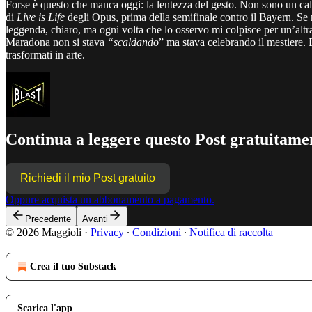
Forse è questo che manca oggi: la lentezza del gesto. Non sono un calc
di
Live is Life
degli Opus, prima della semifinale contro il Bayern. Se 
leggenda, chiaro, ma ogni volta che lo osservo mi colpisce per un’altra
Maradona non si stava
“scaldando
” ma stava celebrando il mestiere. E 
trasformati in arte.
Continua a leggere questo Post gratuitamen
Richiedi il mio Post gratuito
Oppure acquista un abbonamento a pagamento.
Precedente
Avanti
© 2026 Maggioli
·
Privacy
∙
Condizioni
∙
Notifica di raccolta
Crea il tuo Substack
Scarica l'app