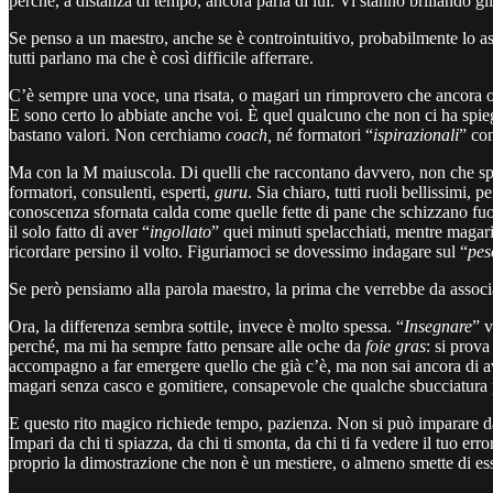
perché, a distanza di tempo, ancora parla di lui. Vi stanno brillando gl
Se penso a un maestro, anche se è controintuitivo, probabilmente lo as
tutti parlano ma che è così difficile afferrare.
C’è sempre una voce, una risata, o magari un rimprovero che ancora og
E sono certo lo abbiate anche voi. È quel qualcuno che non ci ha spiega
bastano valori. Non cerchiamo
coach,
né formatori “
ispirazionali
” co
Ma con la M maiuscola. Di quelli che raccontano davvero, non che spi
formatori, consulenti, esperti,
guru
. Sia chiaro, tutti ruoli bellissimi,
conoscenza sfornata calda come quelle fette di pane che schizzano fuor
il solo fatto di aver “
ingollato
” quei minuti spelacchiati, mentre magari
ricordare persino il volto. Figuriamoci se dovessimo indagare sul “
pes
Se però pensiamo alla parola maestro, la prima che verrebbe da associ
Ora, la differenza sembra sottile, invece è molto spessa. “
Insegnare
” v
perché, ma mi ha sempre fatto pensare alle oche da
foie gras
: si prova
accompagno a far emergere quello che già c’è, ma non sai ancora di av
magari senza casco e gomitiere, consapevole che qualche sbucciatura pot
E questo rito magico richiede tempo, pazienza. Non si può imparare da
Impari da chi ti spiazza, da chi ti smonta, da chi ti fa vedere il tuo err
proprio la dimostrazione che non è un mestiere, o almeno smette di ess