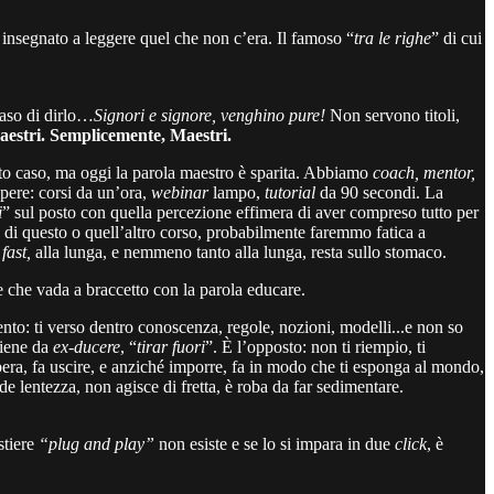
 insegnato a leggere quel che non c’era. Il famoso “
tra le righe
” di cui
caso di dirlo…
Signori e signore, venghino pure!
Non servono titoli,
estri. Semplicemente, Maestri.
to caso, ma oggi la parola maestro è sparita. Abbiamo
coach, mentor,
pere: corsi da un’ora,
webinar
lampo,
tutorial
da 90 secondi. La
i
” sul posto con quella percezione effimera di aver compreso tutto per
e di questo o quell’altro corso, probabilmente faremmo fatica a
ì
fast,
alla lunga, e nemmeno tanto alla lunga, resta sullo stomaco.
 che vada a braccetto con la parola educare.
nto: ti verso dentro conoscenza, regole, nozioni, modelli...e non so
viene da
ex-ducere
, “
tirar fuori
”. È l’opposto: non ti riempio, ti
era, fa uscire, e anziché imporre, fa in modo che ti esponga al mondo,
e lentezza, non agisce di fretta, è roba da far sedimentare.
stiere
“plug and play”
non esiste e se lo si impara in due
click
, è