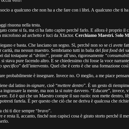
i occhi vero?
socio a qualcuno che non ha a che fare con i libri. A qualcuno che ti ha
gi risuona nella testa.
to come si fa, ma ci ha fatto capire perché farlo. E allora è proprio il 
n microfono ad archetto e luci da Xfactor.
Cerchiamo Maestri. Solo Ma
egano e basta. Che lasciano un segno. Sì, perché non so se ci avete fat
 per carità, ma nessun maestro. Sembriamo tutti in balia del
fast food
del sa
i dal tostapane al “
driiin!
”, pronte all’uso, rigorosamente
“consumabil
 si stava pure facendo altro. E se chiedessimo chi fosse la voce narrant
o specifico
” dell’intervento. Quel che è certo è che una formazione cos
are probabilmente è insegnare. Invece no. O meglio, a me piace pensare
iene dal latino
in-signare
, cioè “
mettere dentro
”. È un gesto di riempime
 a ingrassare la mente, ma non la si nutre davvero. “
Educare
”, invece, 
ere. Ed è qui che un Maestro compie il suo ruolo: non mette dentro, lib
resti fartela. È per questo che ciò che ne deriva è qualcosa che richied
 chi ti dice sempre “
bravo
”.
ore e resta lì, accanto, finché non capisci cosa è girato storto perché il me
erlo.