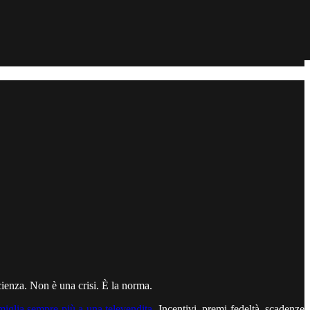
ficienza. Non è una crisi. È la norma.
miglia sempre più a una televendita
. Incentivi, premi fedeltà, scadenze