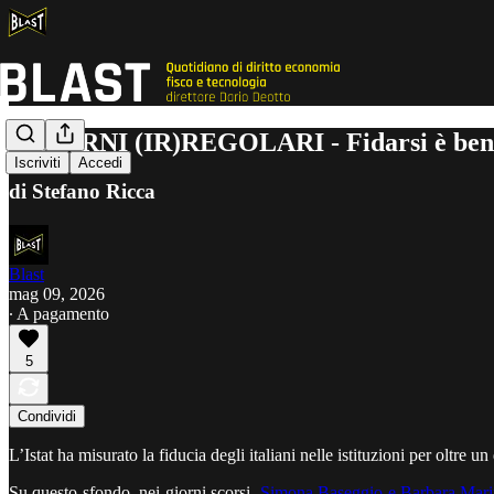
7 GIORNI (IR)REGOLARI - Fidarsi è be
Iscriviti
Accedi
di Stefano Ricca
Blast
mag 09, 2026
∙ A pagamento
5
Condividi
L’Istat ha misurato la fiducia degli italiani nelle istituzioni per oltre 
Su questo sfondo, nei giorni scorsi,
Simona Baseggio e Barbara Marini