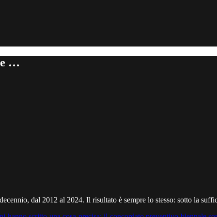
ne …
un decennio, dal 2012 al 2024. Il risultato è sempre lo stesso: sotto la suf
 hanno scritto una cosa precisa: il concordato preventivo biennale so