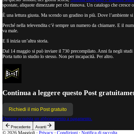
spostate, aliquote dimezzate per chi rinnova. Un catalogo che cresce og
È una lettura giusta. Ma scendo un gradino in più. Dove l’ambiente si 
Perché nella televendita c’è sempre un numero da chiamare. E il numer
va male.
E lì inizia un’altra storia.
Dal 14 maggio si può inviare il 730 precompilato. Anni fa negli studi 
Porta tutto in studio lo stesso. Non per incapacità. Per altro.
Continua a leggere questo Post gratuitamen
Richiedi il mio Post gratuito
Oppure acquista un abbonamento a pagamento.
Precedente
Avanti
© 2026 Maggioli
·
Privacy
∙
Condizioni
∙
Notifica di raccolta