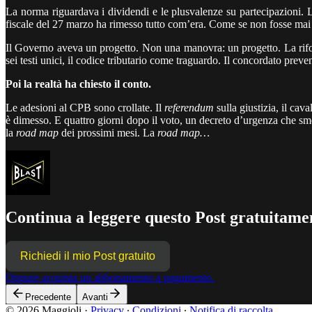
La norma riguardava i dividendi e le plusvalenze su partecipazioni. 
fiscale del 27 marzo ha rimesso tutto com’era. Come se non fosse mai e
Il Governo aveva un progetto. Non una manovra: un progetto. La rif
sei testi unici, il codice tributario come traguardo. Il concordato pre
Poi la realtà ha chiesto il conto.
Le adesioni al CPB sono crollate. Il
referendum
sulla giustizia, il cav
è dimesso. E quattro giorni dopo il voto, un decreto d’urgenza che smo
la
road map
dei prossimi mesi. La
road map…
Continua a leggere questo Post gratuitamen
Richiedi il mio Post gratuito
Oppure acquista un abbonamento a pagamento.
Precedente
Avanti
© 2026 Maggioli
·
Privacy
∙
Condizioni
∙
Notifica di raccolta