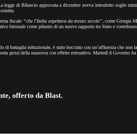
La legge di Bilancio approvata a dicembre aveva introdotto soglie min
sistita.
orma fiscale
“che l’Italia aspettava da mezzo secolo”
, come Giorgia Mel
ventivo biennale come pilastro di un nuovo rapporto tra Stato e contribue
allo di battaglia istituzionale, è stato bocciato con un’affluenza che non l
nta pezzi della manovra con effetto retroattivo. Martedì il Governo ha 
te, offerto da Blast.