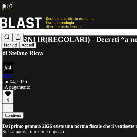
7 GIORNI IR(REGOLARI) - Decreti “a no
Iscriviti
Accedi
di Stefano Ricca
Blast
apr 04, 2026
∙ A pagamento
9
Condividi
Dal primo gennaio 2026 esiste una norma fiscale che il ventisette 
Stessa parola, direzione opposta.