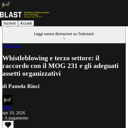
Iscriviti
Accedi
Leggi senza distrazioni su Substack
Economia
Whistleblowing e terzo settore: il
raccordo con il MOG 231 e gli adeguati
assetti organizzativi
di Pamela Rinci
Blast
apr 10, 2026
∙ A pagamento