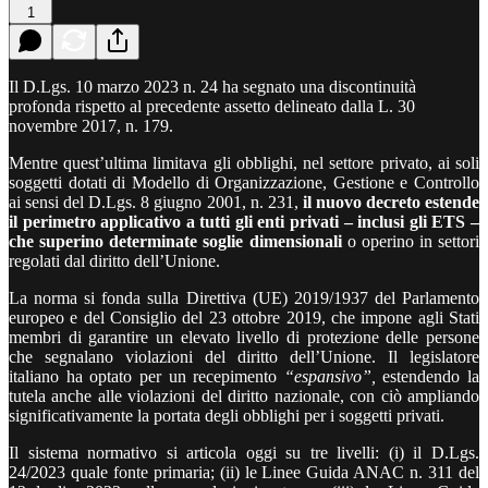
1
Il D.Lgs. 10 marzo 2023 n. 24 ha segnato una discontinuità
profonda rispetto al precedente assetto delineato dalla L. 30
novembre 2017, n. 179.
Mentre quest’ultima limitava gli obblighi, nel settore privato, ai soli
soggetti dotati di Modello di Organizzazione, Gestione e Controllo
ai sensi del D.Lgs. 8 giugno 2001, n. 231,
il nuovo decreto estende
il perimetro applicativo a tutti gli enti privati – inclusi gli ETS –
che superino determinate soglie dimensionali
o operino in settori
regolati dal diritto dell’Unione.
La norma si fonda sulla Direttiva (UE) 2019/1937 del Parlamento
europeo e del Consiglio del 23 ottobre 2019, che impone agli Stati
membri di garantire un elevato livello di protezione delle persone
che segnalano violazioni del diritto dell’Unione. Il legislatore
italiano ha optato per un recepimento
“espansivo”,
estendendo la
tutela anche alle violazioni del diritto nazionale, con ciò ampliando
significativamente la portata degli obblighi per i soggetti privati.
Il sistema normativo si articola oggi su tre livelli: (i) il D.Lgs.
24/2023 quale fonte primaria; (ii) le Linee Guida ANAC n. 311 del