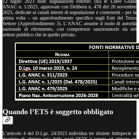
12 luglio 2023 sulle segnalazioni esterne; (iii) le Linee Guida
ANAC n. 1/2025, approvate con Delibera n. 478 del 26 novembre
2025, dedicate ai canali interni di segnalazione e contenenti – per la
prima volta – un approfondimento specifico sugli Enti del Terzo
Settore (Approfondimento 3). L’ANAC assume il ruolo di autorità
nazionale di riferimento, con competenze sanzionatorie sia nel
settore pubblico che in quello privato.
Quando l’ETS è soggetto obbligato
L’articolo 4 del D.Lgs. 24/2023 individua tre distinte fattispecie al
ricorrere di almeno una delle quali l’ETS è tenuto ad attivare un