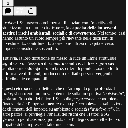
1
I
rating
ESG nascono nei mercati finanziari con l’obiettivo di
sintetizzare, in un unico indicatore, la
capacità delle imprese di
gestire i rischi ambientali, sociali e di
governance
.
Nel tempo, essi
hanno assunto un ruolo sempre più rilevante nelle decisioni di
investimento, contribuendo a orientare i flussi di capitale verso
imprese considerate sostenibili.
Tuttavia, la loro diffusione ha messo in luce un limite strutturale
significativo: l’assenza di
standard
condivisi. I diversi
provider
adottano metodologie proprietarie, criteri di ponderazione e fonti
informative differenti, producendo risultati spesso divergenti e
difficilmente comparabili.
Questa eterogeneità riflette anche un’ambiguità più profonda. I
rating
si concentrano prevalentemente sulla prospettiva “
outside-in
”,
ossia sull’impatto dei fattori ESG sulla
performance
economico-
finanziaria dell’impresa, mentre risulta più complessa la valutazione
degli impatti dell’impresa su ambiente e società (
“inside-out”
). In
altre parole, si privilegia l’analisi dei rischi che i fattori ESG
generano per il
business,
piuttosto che l’integrazione dell’effettivo
impatto delle imprese su tali dimensioni.