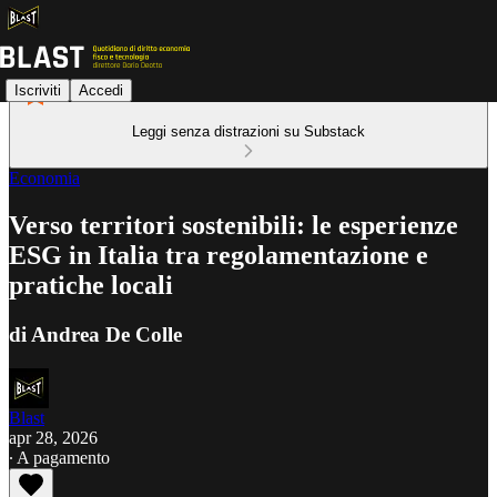
Iscriviti
Accedi
Leggi senza distrazioni su Substack
Economia
Verso territori sostenibili: le esperienze
ESG in Italia tra regolamentazione e
pratiche locali
di Andrea De Colle
Blast
apr 28, 2026
∙ A pagamento