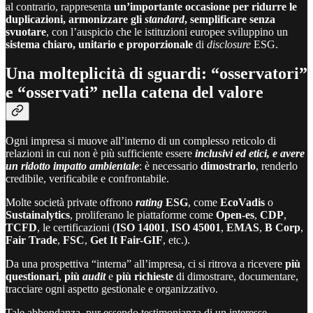
al contrario, rappresenta
un’importante occasione per ridurre le
duplicazioni, armonizzare gli
standard
, semplificare senza
svuotare
, con l’auspicio che le istituzioni europee sviluppino un
sistema chiaro, unitario e proporzionale
di
disclosure
ESG.
Una molteplicità di sguardi: “osservatori”
e “osservati” nella catena del valore
Ogni impresa si muove all’interno di un complesso reticolo di
relazioni in cui non è più sufficiente essere
inclusivi ed
etici, e avere
un ridotto impatto ambientale
: è necessario
dimostrarlo
, renderlo
credibile, verificabile e confrontabile.
Molte società private offrono
rating
ESG
, come
EcoVadis
o
Sustainalytics
, proliferano le piattaforme come
Open-es
,
CDP
,
TCFD
, le certificazioni (
ISO 14001
,
ISO 45001
,
EMAS
,
B Corp
,
Fair Trade
,
FSC
,
Get It Fair-GIF
, etc.).
Da una prospettiva “interna” all’impresa, ci si ritrova a ricevere
più
questionari
,
più
audit
e
più richieste
di dimostrare, documentare,
tracciare ogni aspetto gestionale e organizzativo.
Tale abbondanza, pur essendo testimonianza di un interesse