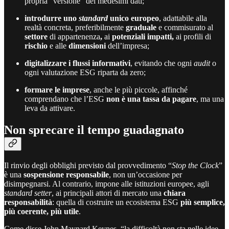
propria “versione” dei medesimi dati;
introdurre uno
standard
unico europeo
, adattabile alla
realtà concreta, preferibilmente
graduale
e commisurato al
settore
di appartenenza
,
ai
potenziali impatti,
ai profili di
rischio
e alle
dimensioni
dell’impresa;
digitalizzare i flussi informativi
, evitando che ogni
audit
o
ogni valutazione ESG riparta da zero;
formare le imprese
, anche le più piccole, affinché
comprendano che l’ESG
non è una tassa da pagare
, ma una
leva da attivare.
Non sprecare il tempo guadagnato
Il rinvio degli obblighi previsto dal provvedimento “
Stop the Clock
”
è una
sospensione responsabile
, non un’occasione per
disimpegnarsi. Al contrario, impone alle istituzioni europee, agli
standard setter
, ai principali attori di mercato una
chiara
responsabilità
: quella di costruire un ecosistema ESG
più semplice,
più coerente, più utile
.
Come disse John Maynard Keynes, “la difficoltà non sta nelle idee