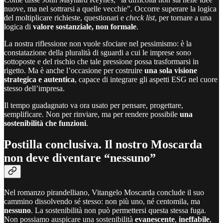
nuove, ma nel sottrarsi a quelle vecchie”. Occorre superare la logica
del moltiplicare richieste, questionari e
check list
, per tornare a una
logica di
valore sostanziale, non formale
.
La nostra riflessione non vuole sfociare nel pessimismo: è la
constatazione della pluralità di sguardi a cui le imprese sono
sottoposte e del rischio che tale pressione possa trasformarsi in
rigetto. Ma è anche l’occasione per costruire
una sola visione
strategica e autentica
, capace di integrare gli aspetti ESG nel cuore
stesso dell’impresa.
Il tempo guadagnato va ora usato per pensare, progettare,
semplificare. Non per rinviare, ma per rendere possibile
una
sostenibilità che funzioni
.
Postilla conclusiva. Il nostro Moscarda
non deve diventare “nessuno”
Nel romanzo pirandelliano, Vitangelo Moscarda conclude il suo
cammino dissolvendo sé stesso: non più uno, né centomila, ma
nessuno
. La sostenibilità non può permettersi questa stessa fuga.
Non possiamo auspicare una sostenibilità
evanescente
,
ineffabile
,