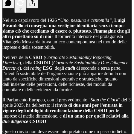
2
Nel suo capolavoro del 1926 “
Uno, nessuno e centomila”,
Luigi
Pirandello ci consegna una vertigine identitaria senza tempo
:
siamo ciò che crediamo di essere o, piuttosto, l’immagine che gli
altri proiettano su di noi
? Il tormento interiore del protagonista
Vitangelo Moscarda trova un’eco contemporanea nel mondo delle
imprese e della sostenibilità.
Nell’era della
CSRD
(
Corporate Sustainability Reporting
Directive
), della
CSDDD
(
Corporate Sustainability Due Diligence
Directive
), dei
rating
ESG
, degli
audit
di seconda e terza parte,
l’identità sostenibile dell’organizzazione può apparire definita non
tanto da specifiche dimensioni operative e strategiche, quanto
dall’insieme delle percezioni, delle richieste, dei moduli da
compilare e delle evidenze da fornire.
Il Parlamento Europeo, con il provvedimento “
Stop the Clock
” del 3
aprile 2025, ha deliberato il
rinvio di due anni per l’entrata in
vigore degli obblighi di rendicontazione della CSRD
per le
imprese di media dimensione, e
di un anno per quelli relativi alla
due diligence
CSDDD
.
Questo rinvio non deve essere interpretato come un passo indietro: