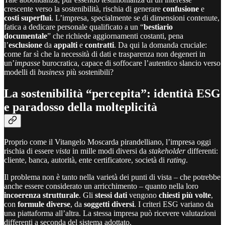
crescente verso la sostenibilità, rischia di generare
confusione
e
costi superflui
. L’impresa, specialmente se di dimensioni contenute,
fatica a dedicare personale qualificato a un “
bestiario
documentale
” che richiede aggiornamenti costanti, pena
l’
esclusione
da
appalti
e
contratti
. Da qui la domanda cruciale:
come far sì che la necessità di dati e trasparenza non degeneri in
un’
impasse
burocratica, capace di soffocare l’autentico slancio verso
modelli di
business
più sostenibili?
La sostenibilità “percepita”: identità ESG
e paradosso della molteplicità
Proprio come il Vitangelo Moscarda pirandelliano, l’impresa oggi
rischia di essere
vista
in mille modi diversi da
stakeholder
differenti:
cliente, banca, autorità, ente certificatore, società di
rating
.
Il problema non è tanto nella varietà dei punti di vista – che potrebbe
anche essere considerato un arricchimento – quanto nella loro
incoerenza strutturale
. Gli
stessi dati
vengono
chiesti più volte
,
con
formule diverse
, da
soggetti diversi
. I criteri ESG variano da
una piattaforma all’altra. La stessa impresa può ricevere valutazioni
differenti a seconda del sistema adottato.