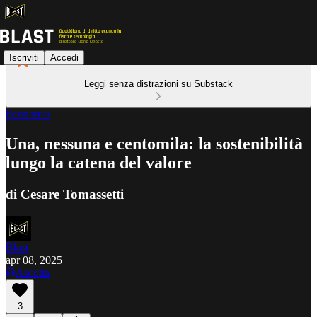
Iscriviti
Accedi
Leggi senza distrazioni su Substack
Economia
Una, nessuna e centomila: la sostenibilità
lungo la catena del valore
di Cesare Tomassetti
Blast
apr 08, 2025
Ascolta
3