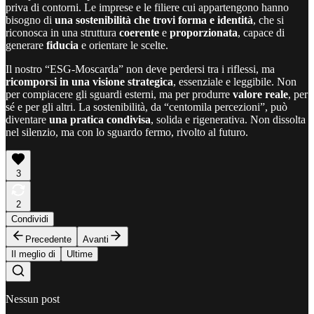
priva di contorni. Le imprese e le filiere cui appartengono hanno
bisogno di
una sostenibilità che trovi forma e identità
, che si
riconosca in una struttura
coerente
e
proporzionata
, capace di
generare
fiducia
e orientare le scelte.
Il nostro “ESG-Moscarda” non deve perdersi tra i riflessi, ma
ricomporsi in una visione strategica
, essenziale e leggibile. Non
per compiacere gli sguardi esterni, ma per produrre
valore reale
, per
sé e per gli altri. La sostenibilità, da “centomila percezioni”, può
diventare
una pratica condivisa
, solida e rigenerativa. Non dissolta
nel silenzio, ma con lo sguardo fermo, rivolto al futuro.
3
2
Condividi
Precedente
Avanti
Il meglio di
Ultime
Nessun post