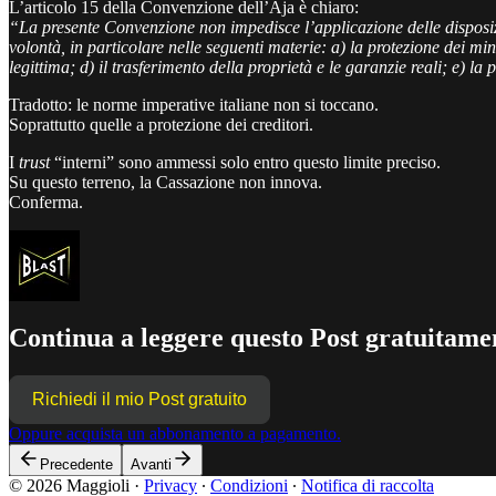
L’articolo 15 della Convenzione dell’Aja è chiaro:
“La presente Convenzione non impedisce l’applicazione delle disposizi
volontà, in particolare nelle seguenti materie: a) la protezione dei min
legittima; d) il trasferimento della proprietà e le garanzie reali; e) la 
Tradotto: le norme imperative italiane non si toccano.
Soprattutto quelle a protezione dei creditori.
I
trust
“interni” sono ammessi solo entro questo limite preciso.
Su questo terreno, la Cassazione non innova.
Conferma.
Continua a leggere questo Post gratuitamen
Richiedi il mio Post gratuito
Oppure acquista un abbonamento a pagamento.
Precedente
Avanti
© 2026 Maggioli
·
Privacy
∙
Condizioni
∙
Notifica di raccolta