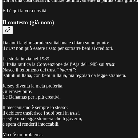
Ma fa una cosa decisiva: chiude definitivamente la partita sulla giurisd
Ed è qui la vera novità.
Il contesto (già noto)
Da anni la giurisprudenza italiana è chiara su un punto:
il
trust
non può essere usato per sottrarre beni ai creditori.
La storia inizia nel 1989.
L’Italia ratifica la Convenzione dell’Aja del 1985 sui
trust
.
Nasce il fenomeno dei trust
“interni”
:
istituiti in Italia, con beni in Italia, ma regolati da legge straniera.
Jersey diventa la meta preferita.
Guernsey pure.
Le Bahamas per i più creativi.
Il meccanismo è sempre lo stesso:
il debitore trasferisce i suoi beni in
trust
,
sceglie una legge straniera che li governi,
e spera di renderli intoccabili.
Ma c’è un problema.