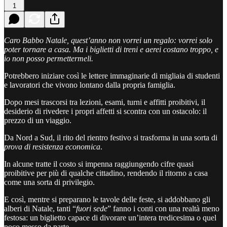
1
Caro Babbo Natale, quest’anno non vorrei un regalo: vorrei solo
poter tornare a casa. Ma i biglietti di treni e aerei costano troppo, e
io non posso permettermeli.
Potrebbero iniziare così le lettere immaginarie di migliaia di studenti
e lavoratori che vivono lontano dalla propria famiglia.
Dopo mesi trascorsi tra lezioni, esami, turni e affitti proibitivi, il
desiderio di rivedere i propri affetti si scontra con un ostacolo: il
prezzo di un viaggio.
Da Nord a Sud, il rito del rientro festivo si trasforma in una sorta di
prova di resistenza economica
.
In alcune tratte il costo si impenna raggiungendo cifre quasi
proibitive per più di qualche cittadino, rendendo il ritorno a casa
come una sorta di privilegio.
E così, mentre si preparano le tavole delle feste, si addobbano gli
alberi di Natale, tanti “
fuori sede
” fanno i conti con una realtà meno
festosa: un biglietto capace di divorare un’intera tredicesima o quel
poco messo da parte.