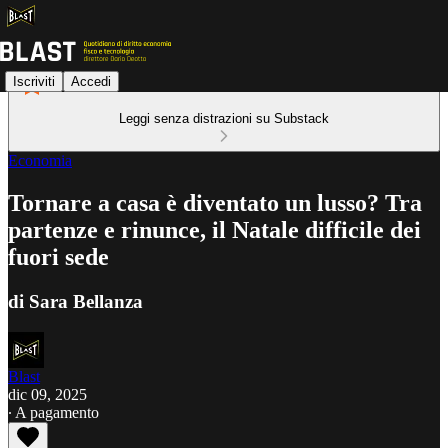
Iscriviti
Accedi
Leggi senza distrazioni su Substack
Economia
Tornare a casa è diventato un lusso? Tra
partenze e rinunce, il Natale difficile dei
fuori sede
di Sara Bellanza
Blast
dic 09, 2025
∙ A pagamento