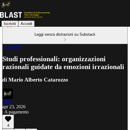
Iscriviti
Accedi
Leggi senza distrazioni su Substack
Economia
Studi professionali: organizzazioni
razionali guidate da emozioni irrazionali
di Mario Alberto Catarozzo
Blast
apr 23, 2026
∙ A pagamento
4