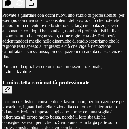
Provate a guardare con occhi nuovi uno studio di professionisti, per
esempio commercialisti o consulenti del lavoro. Ciò che noterete
ancora prima di entrare nello studio è la targa nel palazzo, spesso
altisonante, con loghi ben studiati, nomi dei professionisti in fila:
insomma tutto ben organizzato, come ragione vuole. Poi, però,
addentrandoci meglio nelle dinamiche di studio scopriamo che la
ragione resta spesso all’ingresso e ciò che vige è l’emozione
camuffata da stress, ansia, preoccupazioni e scandita da scadenze e
rituali.
Partiamo da qui: l’essere umano è un essere irrazionale,
razionalizzatore.
Il mito della razionalità professionale
I commercialisti e i consulenti del lavoro sono, per formazione e per
vocazione, i guardiani della razionalità economica. Interpretano
bilanci, calcolano imposte, applicano norme con una soglia di
tolleranza all’errore molto bassa, perché il loro sbaglio ha
conseguenze reali per i clienti. Sembrano - e in larga parte sono -
professionisti abituati a decidere con la testa.