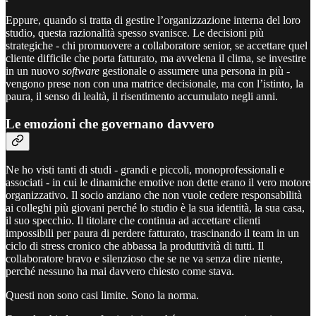
Eppure, quando si tratta di gestire l’organizzazione interna del loro
studio, questa razionalità spesso svanisce. Le decisioni più
strategiche - chi promuovere a collaboratore senior, se accettare quel
cliente difficile che porta fatturato, ma avvelena il clima, se investire
in un nuovo
software
gestionale o assumere una persona in più -
vengono prese non con una matrice decisionale, ma con l’istinto, la
paura, il senso di lealtà, il risentimento accumulato negli anni.
Le emozioni che governano davvero
Ne ho visti tanti di studi - grandi e piccoli, monoprofessionali e
associati - in cui le dinamiche emotive non dette erano il vero motore
organizzativo. Il socio anziano che non vuole cedere responsabilità
ai colleghi più giovani perché lo studio è la sua identità, la sua casa,
il suo specchio. Il titolare che continua ad accettare clienti
impossibili per paura di perdere fatturato, trascinando il team in un
ciclo di stress cronico che abbassa la produttività di tutti. Il
collaboratore bravo e silenzioso che se ne va senza dire niente,
perché nessuno ha mai davvero chiesto come stava.
Questi non sono casi limite. Sono la norma.