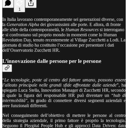
1
In Italia lavorano contemporaneamente sei generazioni diverse, con
la
Generation Alpha
dei giovanissimi alle porte. E allora, di fronte
alle sfide della contemporaneità, le
Human Resources
si interrogano
e si confrontano sul proprio mondo in momenti come lo Human
Revolution Day, tenuto recentemente al Village Zucchetti a Lodi. La
giornata di studio ha costituito l’occasione per presentare i dati
dell’Osservatorio Zucchetti HR.
L’innovazione dalle persone per le persone
“
Le tecnologie, poste al centro del fattore umano, possono essere
l’alleato principale nelle grandi sfide affrontate dalle aziende
”, ha
spiegato Luca Stella, Innovation Manager di Zucchetti HR, secondo
il quale la figura del responsabile HR può diventare un “
hub di
intermobilità
”, in grado di connettere diversi segmenti aziendali e
aree funzionali differenti.
Nel conseguimento dell’obiettivo di mettere le persone al centro
della strategia aziendale, il primo fattore è proprio la tecnologia.
Seguono il Phygital People Hub e gli approcci Data Driven: dato