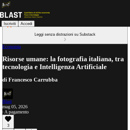
Iscriviti
Accedi
Leggi senza distrazioni su Substack
Economia
Risorse umane: la fotografia italiana, tra
tecnologia e Intelligenza Artificiale
di Francesco Carrubba
Blast
mag 05, 2026
∙ A pagamento
3