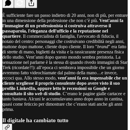
È sufficiente fare un passo indietro di 20 anni, non di più, per entrare
in una dimensione della professione che non c’è più.
Vent'anni fa
l'immagine di un professionista si costruiva attraverso il
passaparola, l'eleganza dell'ufficio e la reputazione nel
quartiere
. Il commercialista di famiglia, l'avvocato di fiducia, il
notaio del centro: personaggi che costruivano credibilità negli anni,
mattone dopo mattone, cliente dopo cliente. Il loro "
brand
" era fatto
di strette di mano, biglietti da visita e la rassicurante presenza fisica
dello studio. Vent’anni dopo questo mondo sembra preistoria. La
sensazione nel parlarne è la stessa di quando rivedo immagini di Star
Trek (ricordate?!): all’epoca ci sembrava impossibile che un giorno
avremmo fatto videochiamate dal palmo della mano…e invece,
eccoci qua. Allo stesso modo,
vent'anni fa era impensabile che un
cliente scegliesse il proprio consulente dopo avere visto il suo
profilo LinkedIn, oppure letto le recensioni su Google e
consultato il sito
web
di studio
. C’erano le pagine gialle cartacee e
tanto bastava. Alcuni le accumulavano anno dopo anno in cantina,
quasi come feticcio per dimostrare che c’erano stati anche gli anni
prima.
Il digitale ha cambiato tutto