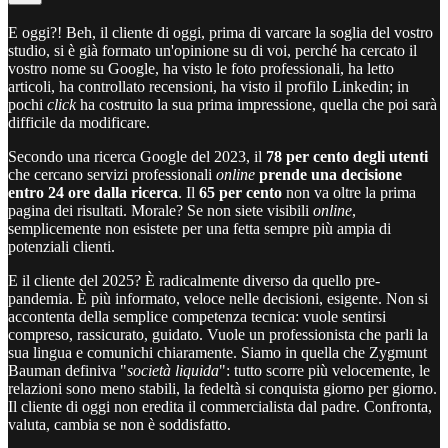
E oggi?! Beh, il cliente di oggi, prima di varcare la soglia del vostro
studio, si è già formato un'opinione su di voi, perché ha cercato il
vostro nome su Google, ha visto le foto professionali, ha letto
articoli, ha controllato recensioni, ha visto il profilo Linkedin; in
pochi
click
ha costruito la sua prima impressione, quella che poi sarà
difficile da modificare.
Secondo una ricerca Google del 2023, il
78 per cento degli utenti
che cercano servizi professionali
online
prende una decisione
entro 24 ore dalla ricerca
. Il
65 per cento
non va oltre la prima
pagina dei risultati. Morale? Se non siete visibili
online
,
semplicemente non esistete per una fetta sempre più ampia di
potenziali clienti.
E il cliente del 2025? È radicalmente diverso da quello pre-
pandemia. È più informato, veloce nelle decisioni, esigente. Non si
accontenta della semplice competenza tecnica: vuole sentirsi
compreso, rassicurato, guidato. Vuole un professionista che parli la
sua lingua e comunichi chiaramente. Siamo in quella che Zygmunt
Bauman definiva "
società liquida
": tutto scorre più velocemente, le
relazioni sono meno stabili, la fedeltà si conquista giorno per giorno.
Il cliente di oggi non eredita il commercialista dal padre. Confronta,
valuta, cambia se non è soddisfatto.