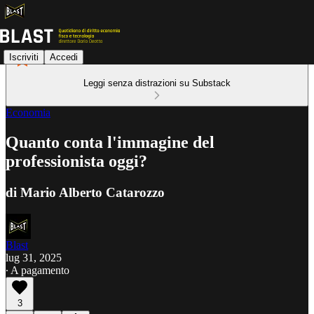
Iscriviti
Accedi
Leggi senza distrazioni su Substack
Economia
Quanto conta l'immagine del
professionista oggi?
di Mario Alberto Catarozzo
Blast
lug 31, 2025
∙ A pagamento
3