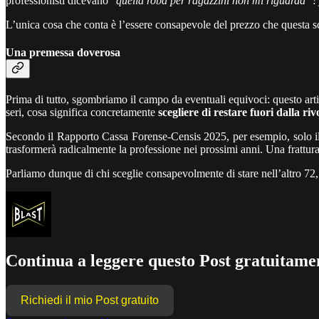
professionisti dicevano “
quella roba per ragazzini non mi riguarda”?
L’unica cosa che conta è l’essere consapevole del prezzo che questa sc
Una premessa doverosa
Prima di tutto, sgombriamo il campo da eventuali equivoci: questo ar
seri, cosa significa concretamente
scegliere di restare fuori dalla riv
Secondo il Rapporto Cassa Forense-Censis 2025, per esempio, solo il 2
trasformerà radicalmente la professione nei prossimi anni. Una frattu
Parliamo dunque di chi sceglie consapevolmente di stare nell’altro 72,
Continua a leggere questo Post gratuitamen
Richiedi il mio Post gratuito