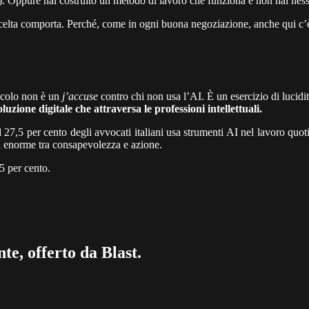
). Oppure hai costruito un metodo di lavoro che funziona e non hai nessun
elta comporta. Perché, come in ogni buona negoziazione, anche qui c’è u
ticolo non è un
j’accuse
contro chi non usa l’AI. È un esercizio di lucidit
oluzione digitale che attraversa le professioni intellettuali.
7,5 per cento degli avvocati italiani usa strumenti AI nel lavoro quotid
ra enorme tra consapevolezza e azione.
5 per cento.
te, offerto da Blast.