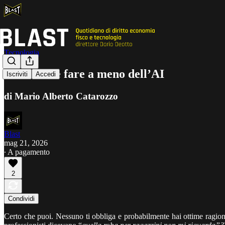
Tecnologia
Puoi anche fare a meno dell’AI
Iscriviti
Accedi
di Mario Alberto Catarozzo
Blast
mag 21, 2026
∙ A pagamento
2
Condividi
Certo che puoi. Nessuno ti obbliga e probabilmente hai ottime ragioni 