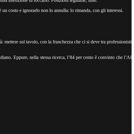
a intenzione di toccarlo. Posizioni legittime, tutte.
n costo e ignorarlo non lo annulla: lo rimanda, con gli interessi.
à: mettere sul tavolo, con la franchezza che ci si deve tra professionisti
iano. Eppure, nella stessa ricerca, l’84 per cento è convinto che l’AI