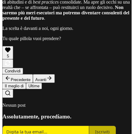
di abitudini e di
best practices
consolidate. Ma apre gli occhi su una
realtà che – se affrontata – può restituirci un ruolo decisivo.
Non
saremo più meri esecutori ma potremo diventare consulenti del
presente e del futuro
.
La scelta è davanti a noi, ogni giorno.
Tu quale pillola vuoi prendere?
5
Condividi
Precedente
Avanti
Il meglio di
Ultime
Nessun post
Assolutamente, procediamo.
Iscriviti