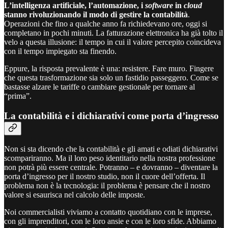
L’intelligenza artificiale, l’automazione, i
software
in
cloud
stanno rivoluzionando il modo di gestire la contabilità
.
Operazioni che fino a qualche anno fa richiedevano ore, oggi si
completano in pochi minuti. La fatturazione elettronica ha già tolto il
velo a questa illusione: il tempo in cui il valore percepito coincideva
con il tempo impiegato sta finendo.
Eppure, la risposta prevalente è una: resistere. Fare muro. Fingere
che questa trasformazione sia solo un fastidio passeggero. Come se
bastasse alzare le tariffe o cambiare gestionale per tornare al
“prima”.
La contabilità e i dichiarativi come porta d’ingresso
Non si sta dicendo che la contabilità e gli amati e odiati dichiarativi
scompariranno. Ma il loro peso identitario nella nostra professione
non potrà più essere centrale. Potranno – e dovranno – diventare la
porta d’ingresso per il nostro studio, non il cuore dell’offerta. Il
problema non è la tecnologia: il problema è pensare che il nostro
valore si esaurisca nel calcolo delle imposte.
Noi commercialisti viviamo a contatto quotidiano con le imprese,
con gli imprenditori, con le loro ansie e con le loro sfide. Abbiamo