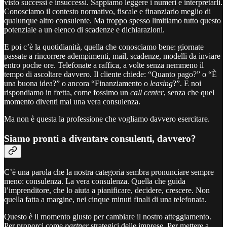
visto successi e insuccessi. Sappiamo leggere i numeri e interpretarli.
Conosciamo il contesto normativo, fiscale e finanziario meglio di
qualunque altro consulente. Ma troppo spesso limitiamo tutto questo
potenziale a un elenco di scadenze e dichiarazioni.
E poi c’è la quotidianità, quella che conosciamo bene: giornate
passate a rincorrere adempimenti, mail, scadenze, modelli da inviare
entro poche ore. Telefonate a raffica, a volte senza nemmeno il
tempo di ascoltare davvero. Il cliente chiede: “Quanto pago?” o “È
una buona idea?” o ancora “Finanziamento o
leasing
?”. E noi
rispondiamo in fretta, come fossimo un
call center
, senza che quel
momento diventi mai una vera consulenza.
Ma non è questa la professione che vogliamo davvero esercitare.
Siamo pronti a diventare consulenti, davvero?
C’è una parola che la nostra categoria sembra pronunciare sempre
meno: consulenza. La vera consulenza. Quella che guida
l’imprenditore, che lo aiuta a pianificare, decidere, crescere. Non
quella fatta a margine, nei cinque minuti finali di una telefonata.
Questo è il momento giusto per cambiare il nostro atteggiamento.
Per proporci come
partner
strategici delle imprese. Per mettere a