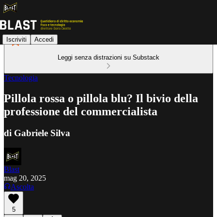
Iscriviti
Accedi
Leggi senza distrazioni su Substack
Tecnologia
Pillola rossa o pillola blu? Il bivio della
professione del commercialista
di Gabriele Silva
Blast
mag 20, 2025
Ascolta
5