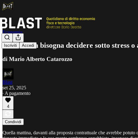
Economia
Perché non bisogna decidere sotto stress o 
Iscriviti
Accedi
di Mario Alberto Catarozzo
Blast
set 25, 2025
∙ A pagamento
4
Condividi
Quella mattina, davanti alla proposta contrattuale che avrebbe potuto 