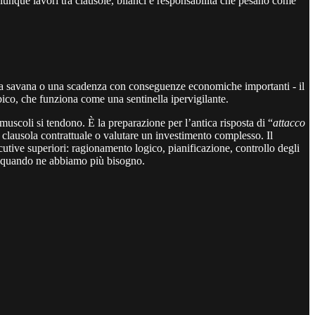
iunque lavori tra clausole, bilanci e responsabilità che pesano come
la savana o una scadenza con conseguenze economiche importanti - il
bico, che funziona come una sentinella ipervigilante.
muscoli si tendono. È la preparazione per l’antica risposta di “
attacco
lausola contrattuale o valutare un investimento complesso. Il
ecutive superiori: ragionamento logico, pianificazione, controllo degli
 quando ne abbiamo più bisogno.