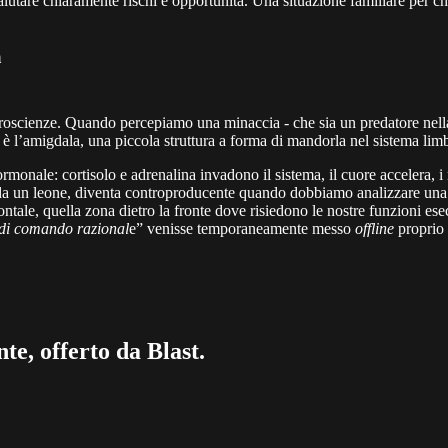
utare chiaramente rischi e opportunità. Una situazione familiare per ch
a
roscienze. Quando percepiamo una minaccia - che sia un predatore nel
a è l’amigdala, una piccola struttura a forma di mandorla nel sistema lim
monale: cortisolo e adrenalina invadono il sistema, il cuore accelera, i 
da un leone, diventa controproducente quando dobbiamo analizzare una c
frontale, quella zona dietro la fronte dove risiedono le nostre funzioni es
 di comando razional
e” venisse temporaneamente messo
offline
proprio
te, offerto da Blast.