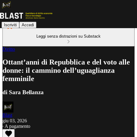
Iscriviti
Accedi
Leggi senza distrazioni su Substack
Diritto
Ottant’anni di Repubblica e del voto alle
donne: il cammino dell’uguaglianza
femminile
di Sara Bellanza
Blast
giu 03, 2026
∙ A pagamento