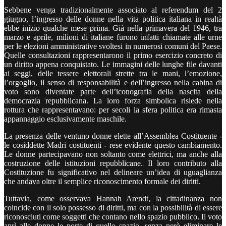
Sebbene venga tradizionalmente associato al referendum del 2
giugno, l’ingresso delle donne nella vita politica italiana in realtà
ebbe inizio qualche mese prima. Già nella primavera del 1946, tra
marzo e aprile, milioni di italiane furono infatti chiamate alle urne
per le elezioni amministrative svoltesi in numerosi comuni del Paese.
Quelle consultazioni rappresentarono il primo esercizio concreto di
un diritto appena conquistato. Le immagini delle lunghe file davanti
ai seggi, delle tessere elettorali strette tra le mani, l’emozione,
l’orgoglio, il senso di responsabilità e dell’ingresso nella cabina di
voto sono diventate parte dell’iconografia della nascita della
democrazia repubblicana. La loro forza simbolica risiede nella
rottura che rappresentavano: per secoli la sfera politica era rimasta
appannaggio esclusivamente maschile.
La presenza delle ventuno donne elette all’Assemblea Costituente -
le cosiddette Madri costituenti - rese evidente questo cambiamento.
Le donne partecipavano non soltanto come elettrici, ma anche alla
costruzione delle istituzioni repubblicane. Il loro contributo alla
Costituzione fu significativo nel delineare un’idea di uguaglianza
che andava oltre il semplice riconoscimento formale dei diritti.
Tuttavia, come osservava Hannah Arendt, la cittadinanza non
coincide con il solo possesso di diritti, ma con la possibilità di essere
riconosciuti come soggetti che contano nello spazio pubblico. Il voto
aprì alle donne le porte di quello spazio, senza però eliminare le