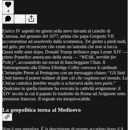
4
Enrico IV aspettò tre giorni nella neve davanti al castello di
Canossa, nel gennaio del 1077, prima che papa Gregorio VII
acconsentisse ad assolverlo dalla scomunica. Tre giorni a piedi nudi,
nel gelo, per riconoscere che esiste un’autorità che non si tocca.
Quasi mille anni dopo, Donald Trump definisce papa Leone XIV —
primo Pontefice americano della storia — “
WEAK, terrible for
Policy
”, accusandolo sui social di fiancheggiare l’Iran. Il
Sottosegretario alla Difesa Elbridge Colby convoca il cardinale
Christophe Pierre al Pentagono con un messaggio chiaro: “
Gli Stati
Uniti hanno il potere militare di fare ciò che vogliono nel mondo. La
Chiesa cattolica farebbe meglio a schierarsi dalla loro parte
.”
Qualcuno in quella riunione ha evocato la cattività avignonese: il
XIV secolo in cui il papato fu trasferito da Roma ad Avignone sotto
pressione francese. Il segnale era inequivocabile.
La geopolitica torna al Medioevo
Non è una metafora. È la descrizione di quanto accaduto dopo il 9