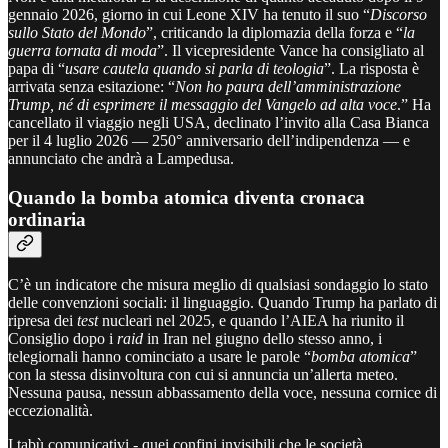
gennaio 2026, giorno in cui Leone XIV ha tenuto il suo “
Discorso
sullo Stato del Mondo
”, criticando la diplomazia della forza e “
la
guerra tornata di moda
”. Il vicepresidente Vance ha consigliato al
papa di “
usare cautela quando si parla di teologia
”. La risposta è
arrivata senza esitazione: “
Non ho paura dell’amministrazione
Trump, né di esprimere il messaggio del Vangelo ad alta voce
.” Ha
cancellato il viaggio negli USA, declinato l’invito alla Casa Bianca
per il 4 luglio 2026 — 250° anniversario dell’indipendenza — e
annunciato che andrà a Lampedusa.
Quando la bomba atomica diventa cronaca
ordinaria
C’è un indicatore che misura meglio di qualsiasi sondaggio lo stato
delle convenzioni sociali: il linguaggio. Quando Trump ha parlato di
ripresa dei
test
nucleari nel 2025, e quando l’AIEA ha riunito il
Consiglio dopo i
raid
in Iran nel giugno dello stesso anno, i
telegiornali hanno cominciato a usare le parole “
bomba atomica
”
con la stessa disinvoltura con cui si annuncia un’allerta meteo.
Nessuna pausa, nessun abbassamento della voce, nessuna cornice di
eccezionalità.
I tabù comunicativi - quei confini invisibili che le società