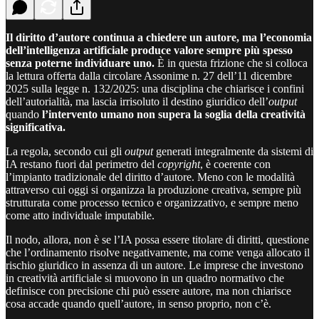
Il diritto d’autore continua a chiedere un autore, ma l’economia
dell’intelligenza artificiale produce valore sempre più spesso
senza poterne individuare uno.
È in questa frizione che si colloca
la lettura offerta dalla circolare Assonime n. 27 dell’11 dicembre
2025 sulla legge n. 132/2025: una disciplina che chiarisce i confini
dell’autorialità, ma lascia irrisoluto il destino giuridico dell’
output
quando
l’intervento umano non supera la soglia della creatività
significativa.
La regola, secondo cui gli
output
generati integralmente da sistemi di
IA restano fuori dal perimetro del
copyright
, è coerente con
l’impianto tradizionale del diritto d’autore. Meno con le modalità
attraverso cui oggi si organizza la produzione creativa, sempre più
strutturata come processo tecnico e organizzativo, e sempre meno
come atto individuale imputabile.
Il nodo, allora, non è se l’IA possa essere titolare di diritti, questione
che l’ordinamento risolve negativamente, ma come venga allocato il
rischio giuridico in assenza di un autore. Le imprese che investono
in creatività artificiale si muovono in un quadro normativo che
definisce con precisione chi può essere autore, ma non chiarisce
cosa accade quando quell’autore, in senso proprio, non c’è.