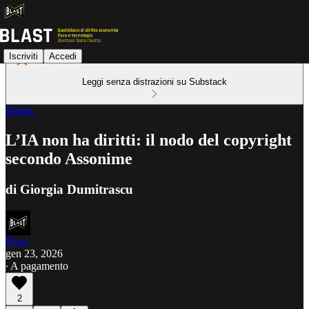
Iscriviti
Accedi
Leggi senza distrazioni su Substack
Diritto
L’IA non ha diritti: il nodo del copyright
secondo Assonime
di Giorgia Dumitrascu
Blast
gen 23, 2026
∙ A pagamento
2