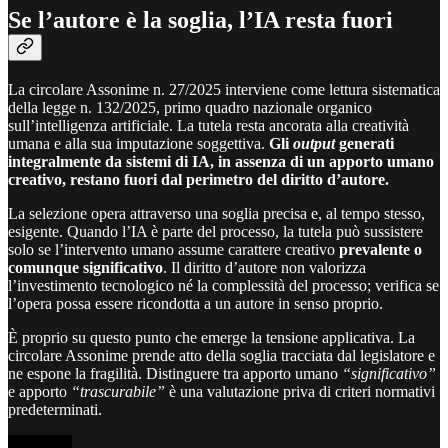
Se l’autore è la soglia, l’IA resta fuori
La circolare Assonime n. 27/2025 interviene come lettura sistematica
della legge n. 132/2025, primo quadro nazionale organico
sull’intelligenza artificiale.
La tutela resta ancorata alla creatività
umana e alla sua imputazione soggettiva.
Gli
output
generati
integralmente da sistemi di IA, in assenza di un apporto umano
creativo, restano fuori dal perimetro del diritto d’autore.
La selezione opera attraverso una soglia precisa e, al tempo stesso,
esigente. Quando l’IA è parte del processo, la tutela può sussistere
solo se l’intervento umano assume carattere creativo
prevalente o
comunque significativo
. Il diritto d’autore non valorizza
l’investimento tecnologico né la complessità del processo; verifica se
l’opera possa essere ricondotta a un autore in senso proprio.
È proprio su questo punto che emerge la tensione applicativa. La
circolare Assonime prende atto della soglia tracciata dal legislatore e
ne espone la fragilità. Distinguere tra apporto umano
“significativo”
e apporto
“trascurabile”
è una valutazione priva di criteri normativi
predeterminati.