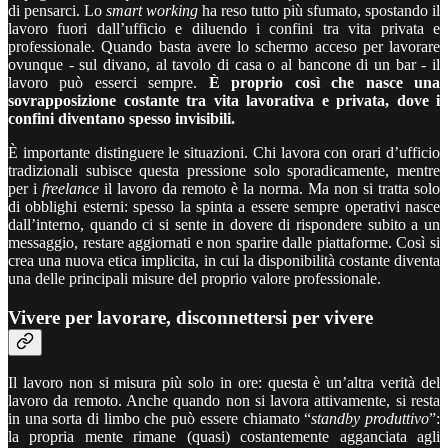
di pensarci. Lo
smart working
ha reso tutto più sfumato, spostando il
lavoro fuori dall’ufficio e diluendo i confini tra vita privata e
professionale. Quando basta avere lo schermo acceso per lavorare
ovunque - sul divano, al tavolo di casa o al bancone di un bar - il
lavoro può esserci sempre.
È proprio così che nasce una
sovrapposizione costante tra vita lavorativa e privata, dove i
confini diventano spesso invisibili.
È importante distinguere le situazioni. Chi lavora con orari d’ufficio
tradizionali subisce questa pressione solo sporadicamente, mentre
per i
freelance
il lavoro da remoto è la norma. Ma non si tratta solo
di obblighi esterni: spesso la spinta a essere sempre operativi nasce
dall’interno, quando ci si sente in dovere di rispondere subito a un
messaggio, restare aggiornati e non sparire dalle piattaforme. Così si
crea una nuova etica implicita, in cui la disponibilità costante diventa
una delle principali misure del proprio valore professionale.
Vivere per lavorare, disconnettersi per vivere
Il lavoro non si misura più solo in ore: questa è un’altra verità del
lavoro da remoto. Anche quando non si lavora attivamente, si resta
in una sorta di limbo che può essere chiamato “
standby
produttivo
”:
la propria mente rimane (quasi) costantemente agganciata agli