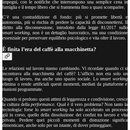
impegni, con le notifiche che interrompono una semplice cena in
famiglia e il tempo libero che si frammenta fino a quasi scomparire.
C’è una contraddizione di fondo: più si promette libertà e
autonomia, più si rischia di perdere la capacità di disconnettersi. Il
diritto alla disconnessione, introdotto dalla legge 81/2017 sullo
smart working
, non è un dettaglio burocratico, ma una condizione
essenziale per preservare equilibrio psicologico e vita oltre il lavoro.
È finita l’era del caffè alla macchinetta?
Le relazioni sul lavoro stanno cambiando. Vi ricordate quando ci si
incontrava alla macchinetta del caffè? L’ufficio non era solo un
luogo di lavoro, ma anche uno spazio sociale. Lo
smart working
elimina o rende artificiali questi momenti, mediati da piattaforme e
riunioni programmate.
Quando si perdono questi attimi di leggerezza e condivisione, cresce
la cultura della
performance.
Qual è il vero problema? Non tanto la
tecnologia: forse lo
smart working
ha solo accelerato un processo
già in corso, quello della dissoluzione dei confini tra lavoro e vita
privata. Perdere quei piccoli momenti di distrazione significa
dimenticare, anche solo per un istante, di dover primeggiare.