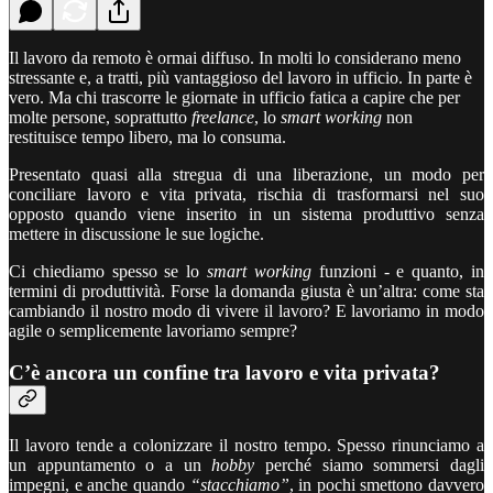
Il lavoro da remoto è ormai diffuso. In molti lo considerano meno
stressante e, a tratti, più vantaggioso del lavoro in ufficio. In parte è
vero. Ma chi trascorre le giornate in ufficio fatica a capire che per
molte persone, soprattutto
freelance
, lo
smart working
non
restituisce tempo libero, ma lo consuma.
Presentato quasi alla stregua di una liberazione, un modo per
conciliare lavoro e vita privata, rischia di trasformarsi nel suo
opposto quando viene inserito in un sistema produttivo senza
mettere in discussione le sue logiche.
Ci chiediamo spesso se lo
smart working
funzioni - e quanto, in
termini di produttività. Forse la domanda giusta è un’altra: come sta
cambiando il nostro modo di vivere il lavoro? E lavoriamo in modo
agile o semplicemente lavoriamo sempre?
C’è ancora un confine tra lavoro e vita privata?
Il lavoro tende a colonizzare il nostro tempo. Spesso rinunciamo a
un appuntamento o a un
hobby
perché siamo sommersi dagli
impegni, e anche quando
“stacchiamo”
, in pochi smettono davvero