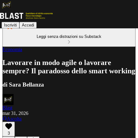
Iscriviti
Accedi
Leggi senza distrazioni su Substack
Economia
Lavorare in modo agile o lavorare
sempre? Il paradosso dello smart working
di Sara Bellanza
Blast
mar 31, 2026
Ascolta
3