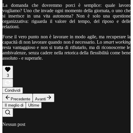
La domanda che dovremmo porci è semplice: quale lavoro
vogliamo? Uno che invade ogni momento della giornata, o uno che
si inserisce in una vita autonoma? Non è solo una questione
organizzativa: riguarda il valore del tempo, del riposo e delle
relazioni.
Forse il vero punto non è lavorare in modo agile, ma recuperare la
capacità di non lavorare quando non è necessario. Lo
smart working
resta vantaggioso e non si tratta di rifiutarlo, ma di riconoscerne le
ambivalenze, senza cadere nella retorica della flessibilità come bene
assoluto - e superarle.
3
Condividi
Precedente
Avanti
Il meglio di
Ultime
Nessun post