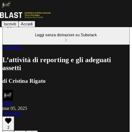
Iscriviti
Accedi
Leggi senza distrazioni su Substack
Economia
L’attività di reporting e gli adeguati
assetti
di Cristina Rigato
Blast
mar 05, 2025
Ascolta
2