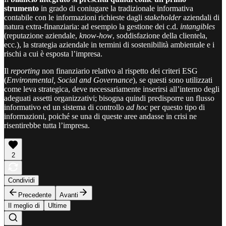
strumento
in grado di coniugare la tradizionale informativa
contabile con le informazioni richieste dagli
stakeholder
aziendali di
natura extra-finanziaria: ad esempio la gestione dei c.d.
intangibles
(reputazione aziendale,
know-how
, soddisfazione della clientela,
ecc.), la strategia aziendale in termini di sostenibilità ambientale e i
rischi a cui è esposta l’impresa.
Il
reporting
non finanziario relativo al rispetto dei criteri ESG
(
Environmental, Social and Governance
), se questi sono utilizzati
come leva strategica, deve necessariamente inserirsi all’interno degli
adeguati assetti organizzativi; bisogna quindi predisporre un flusso
informativo ed un sistema di controllo
ad hoc
per questo tipo di
informazioni, poiché se una di queste aree andasse in crisi ne
risentirebbe tutta l’impresa.
2
Condividi
Precedente
Avanti
Il meglio di
Ultime