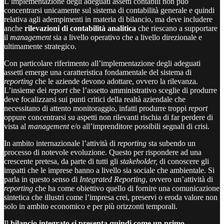
L’implementazione degli adeguati assetti contabili non può
concentrarsi unicamente sul sistema di contabilità generale e quindi
relativa agli adempimenti in materia di bilancio, ma deve includere
anche
rilevazioni di contabilità analitica
che riescano a supportare
il
management
sia a livello operativo che a livello direzionale e
ultimamente strategico.
Con particolare riferimento all’implementazione degli adeguati
assetti emerge una caratteristica fondamentale del sistema di
reporting
che le aziende devono adottare, ovvero la rilevanza.
L’insieme dei
report
che l’assetto amministrativo sceglie di produrre
deve focalizzarsi sui punti critici della realtà aziendale che
necessitano di attento monitoraggio, infatti produrre troppi
report
oppure concentrarsi su aspetti non rilevanti rischia di far perdere di
vista al
management
e/o all’imprenditore possibili segnali di crisi.
In ambito internazionale l’attività di
reporting
sta subendo un
processo di notevole evoluzione. Questo per rispondere ad una
crescente pretesa, da parte di tutti gli
stakeholder,
di conoscere gli
impatti che le imprese hanno a livello sia sociale che ambientale. Si
parla in questo senso di
Integrated Reporting
, ovvero un’attività di
reporting
che ha come obiettivo quello di fornire una comunicazione
sintetica che illustri come l’impresa crei, preservi o eroda valore non
solo in ambito economico e per più orizzonti temporali.
Il
bilancio integrato si presenta quindi come un primo