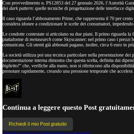
Con provvedimento n. PS12853 del 27 gennaio 2026, l’Autorità Garant
dei
dark pattern
: quelle tecniche di progettazione delle interfacce digi
Il caso riguarda l’abbonamento Prime, che rappresenta il 70 per cento de
considera idonee a condizionare le scelte dei consumatori, impedendo
Le condotte contestate si articolano su due piani. Il primo riguarda la 
piattaforme di
metasearch
come Skyscanner: nel primo caso i prezzi b
comunicata. Gli utenti già abbonati pagano, inoltre, circa 6 euro in più
La società utilizza poi una tecnica particolare nella presentazione de
documentazione interna dimostra che questa scelta, definita dai dipend
biglietto!
” che, verifiche alla mano, non si riferiscono alla disponibili
prenotare rapidamente, creando una pressione temporale che accelera l
Continua a leggere questo Post gratuitamen
Richiedi il mio Post gratuito
Oppure acquista un abbonamento a pagamento.