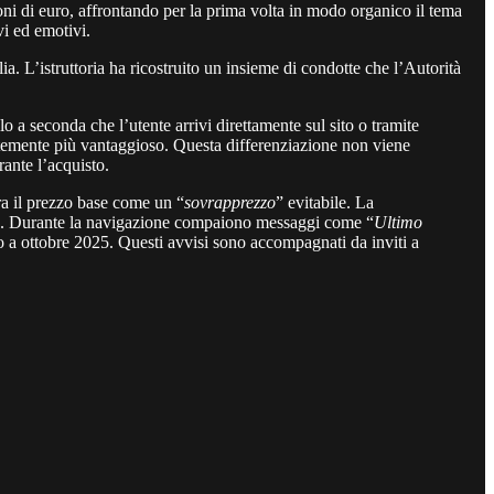
 di euro, affrontando per la prima volta in modo organico il tema
vi ed emotivi.
a. L’istruttoria ha ricostruito un insieme di condotte che l’Autorità
o a seconda che l’utente arrivi direttamente sul sito o tramite
temente più vantaggioso. Questa differenziazione non viene
rante l’acquisto.
ra il prezzo base come un “
sovrapprezzo
” evitabile. La
acia. Durante la navigazione compaiono messaggi come “
Ultimo
ino a ottobre 2025. Questi avvisi sono accompagnati da inviti a