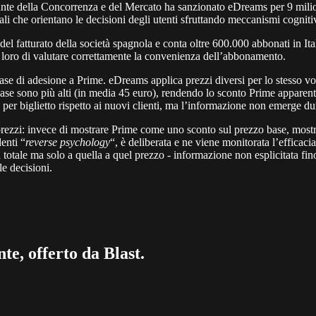
e della Concorrenza e del Mercato ha sanzionato eDreams per 9 milioni
tali che orientano le decisioni degli utenti sfruttando meccanismi cogniti
l fatturato della società spagnola e conta oltre 600.000 abbonati in Itali
 loro di valutare correttamente la convenienza dell’abbonamento.
fase di adesione a Prime. eDreams applica prezzi diversi per lo stesso vol
ase sono più alti (in media 45 euro), rendendo lo sconto Prime apparen
 per biglietto rispetto ai nuovi clienti, ma l’informazione non emerge du
i prezzi: invece di mostrare Prime come uno sconto sul prezzo base, most
enti “
reverse psychology
“, è deliberata e ne viene monitorata l’effic
tà totale ma solo a quella a quel prezzo - informazione non esplicitata f
e decisioni.
te, offerto da Blast.