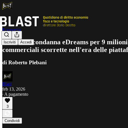
Economia
L'AGCM condanna eDreams per 9 milioni: qu
Iscriviti
Accedi
commerciali scorrette nell'era delle piatta
di Roberto Plebani
Blast
feb 13, 2026
∙ A pagamento
3
Condividi