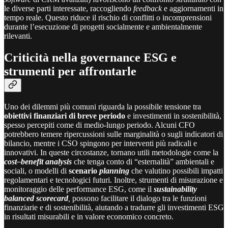
le diverse parti interessate, raccogliendo
feedback
e aggiornamenti in
tempo reale. Questo riduce il rischio di conflitti o incomprensioni
durante l’esecuzione di progetti socialmente e ambientalmente
rilevanti.
Criticità nella governance ESG e
strumenti per affrontarle
Uno dei dilemmi più comuni riguarda la possibile tensione tra
obiettivi finanziari di breve periodo
e investimenti in sostenibilità,
spesso percepiti come di medio-lungo periodo. Alcuni CFO
potrebbero temere ripercussioni sulle marginalità o sugli indicatori di
bilancio, mentre i CSO spingono per interventi più radicali e
innovativi. In queste circostanze, tornano utili metodologie come la
cost–benefit analysis
che tenga conto di “esternalità” ambientali e
sociali, o modelli di
scenario
planning
che valutino possibili impatti
regolamentari e tecnologici futuri. Inoltre, strumenti di misurazione e
monitoraggio delle performance ESG, come il
sustainability
balanced scorecard
,
possono facilitare il dialogo tra le funzioni
finanziarie e di sostenibilità, aiutando a tradurre gli investimenti ESG
in risultati misurabili e in valore economico concreto.