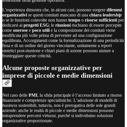
sostenibile nella gestione operativa.
L’esperienza dimostra che, in alcuni casi, possono sorgere
dilemmi
organizzativi
se questi comitati mancano di una
chiara
leadership
o se le funzioni coinvolte non hanno
tempo
o
risorse
sufficienti
per
dedicarsi ai
progetti ESG
; le
riunioni
rischiano di essere percepite
come
onerose
e
poco utili
e la composizione dei comitati viene
modificata più volte prima di pervenire ad una configurazione
equilibrata. Accorgimenti come la formalizzazione di una periodicità
fissa e di un ordine del giorno vincolante, unitamente a
report
sintetici post-riunione e chiari piani di azione possono aiutare a
fronteggiare queste criticità.
Alcune proposte organizzative per
imprese di piccole e medie dimensioni
Nel caso delle
PMI
, la sfida principale è l’accesso limitato a risorse
finanziarie e competenze specialistiche. L’adozione di modelli di
business
sostenibili, tuttavia, non è prerogativa delle sole grandi
aziende: anche le realtà di piccole e medie dimensioni possono
intraprendere percorsi virtuosi, purché si individuino soluzioni
organizzative proporzionate.