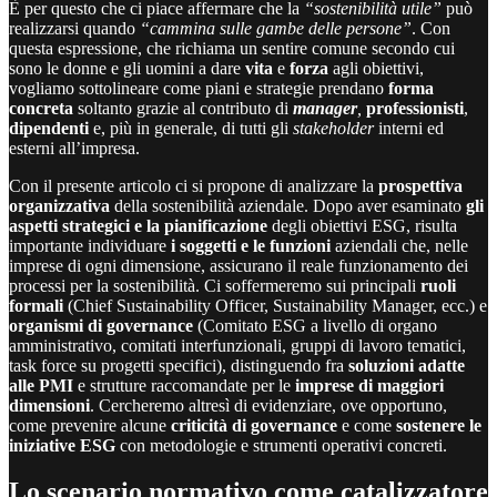
È per questo che ci piace affermare che la
“sostenibilità utile”
può
realizzarsi quando
“cammina sulle gambe delle persone”
. Con
questa espressione, che richiama un sentire comune secondo cui
sono le donne e gli uomini a dare
vita
e
forza
agli obiettivi,
vogliamo sottolineare come piani e strategie prendano
forma
concreta
soltanto grazie al contributo di
manager
,
professionisti
,
dipendenti
e, più in generale, di tutti gli
stakeholder
interni ed
esterni all’impresa.
Con il presente articolo ci si propone di analizzare la
prospettiva
organizzativa
della sostenibilità aziendale. Dopo aver esaminato
gli
aspetti strategici e la pianificazione
degli obiettivi ESG, risulta
importante individuare
i soggetti e le funzioni
aziendali che, nelle
imprese di ogni dimensione, assicurano il reale funzionamento dei
processi per la sostenibilità. Ci soffermeremo sui principali
ruoli
formali
(Chief Sustainability Officer, Sustainability Manager, ecc.) e
organismi di governance
(Comitato ESG a livello di organo
amministrativo, comitati interfunzionali, gruppi di lavoro tematici,
task force su progetti specifici), distinguendo fra
soluzioni adatte
alle PMI
e strutture raccomandate per le
imprese di maggiori
dimensioni
. Cercheremo altresì di evidenziare, ove opportuno,
come prevenire alcune
criticità di governance
e come
sostenere le
iniziative ESG
con metodologie e strumenti operativi concreti.
Lo scenario normativo come catalizzatore