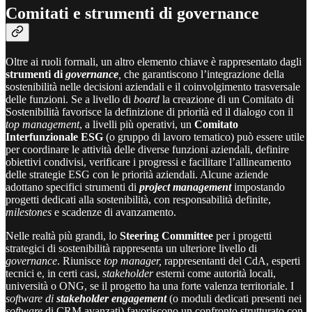
Comitati e strumenti di governance
Oltre ai ruoli formali, un altro elemento chiave è rappresentato dagli
strumenti di
governance
,
che garantiscono l’integrazione della
sostenibilità nelle decisioni aziendali e il coinvolgimento trasversale
delle funzioni. Se a livello di
board
la creazione di un Comitato di
Sostenibilità favorisce la definizione di priorità ed il dialogo con il
top management
, a livelli più operativi, un
Comitato
Interfunzionale ESG
(o gruppo di lavoro tematico) può essere utile
per coordinare le attività delle diverse funzioni aziendali, definire
obiettivi condivisi, verificare i progressi e facilitare l’allineamento
delle strategie ESG con le priorità aziendali. Alcune aziende
adottano specifici strumenti di
project management
impostando
progetti dedicati alla sostenibilità, con responsabilità definite,
milestones
e scadenze di avanzamento.
Nelle realtà più grandi, lo
Steering Committee
per i progetti
strategici di sostenibilità rappresenta un ulteriore livello di
governance
. Riunisce
top manager,
rappresentanti del CdA, esperti
tecnici e, in certi casi,
stakeholder
esterni come autorità locali,
università o ONG, se il progetto ha una forte valenza territoriale. I
software di
stakeholder engagement
(o moduli dedicati presenti nei
software
di CRM avanzati) favoriscono un confronto strutturato con