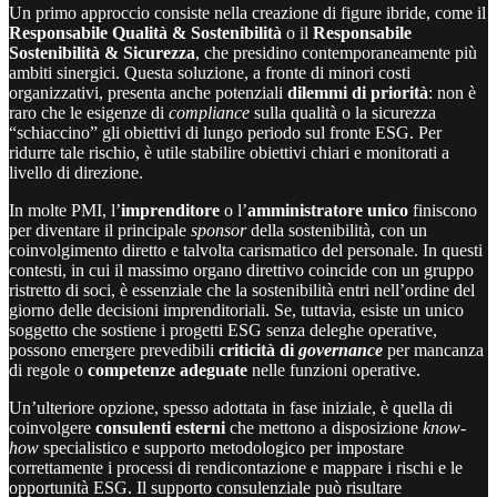
Un primo approccio consiste nella creazione di figure ibride, come il
Responsabile Qualità & Sostenibilità
o il
Responsabile
Sostenibilità & Sicurezza
, che presidino contemporaneamente più
ambiti sinergici. Questa soluzione, a fronte di minori costi
organizzativi, presenta anche potenziali
dilemmi di priorità
: non è
raro che le esigenze di
compliance
sulla qualità o la sicurezza
“schiaccino” gli obiettivi di lungo periodo sul fronte ESG. Per
ridurre tale rischio, è utile stabilire obiettivi chiari e monitorati a
livello di direzione.
In molte PMI, l’
imprenditore
o l’
amministratore unico
finiscono
per diventare il principale
sponsor
della sostenibilità, con un
coinvolgimento diretto e talvolta carismatico del personale. In questi
contesti, in cui il massimo organo direttivo coincide con un gruppo
ristretto di soci, è essenziale che la sostenibilità entri nell’ordine del
giorno delle decisioni imprenditoriali. Se, tuttavia, esiste un unico
soggetto che sostiene i progetti ESG senza deleghe operative,
possono emergere prevedibili
criticità di
governance
per mancanza
di regole o
competenze adeguate
nelle funzioni operative.
Un’ulteriore opzione, spesso adottata in fase iniziale, è quella di
coinvolgere
consulenti esterni
che mettono a disposizione
know-
how
specialistico e supporto metodologico per impostare
correttamente i processi di rendicontazione e mappare i rischi e le
opportunità ESG. Il supporto consulenziale può risultare