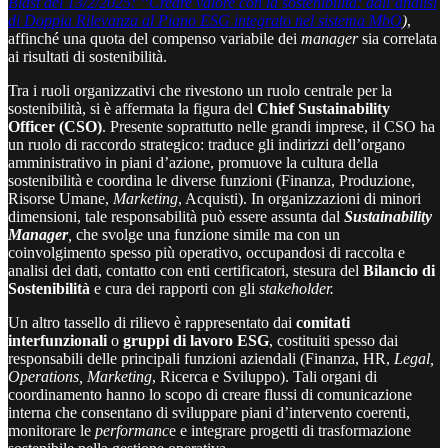
Blast del 13/2/2025: “Creare valore con la sostenibilità: dall’analisi
di Doppia Rilevanza al Piano ESG integrato nel sistema MbO
)
,
affinché una quota del compenso variabile dei
manager
sia correlata
ai risultati di sostenibilità.
Tra i ruoli organizzativi che rivestono un ruolo centrale per la
sostenibilità, si è affermata la figura del
Chief Sustainability
Officer (CSO)
. Presente soprattutto nelle grandi imprese, il CSO ha
un ruolo di raccordo strategico: traduce gli indirizzi dell’organo
amministrativo in piani d’azione, promuove la cultura della
sostenibilità e coordina le diverse funzioni (Finanza, Produzione,
Risorse Umane,
Marketing
, Acquisti). In organizzazioni di minori
dimensioni, tale responsabilità può essere assunta dal
Sustainability
Manager
,
che svolge una funzione simile ma con un
coinvolgimento spesso più operativo, occupandosi di raccolta e
analisi dei dati, contatto con enti certificatori, stesura del
Bilancio di
Sostenibilità
e cura dei rapporti con gli
stakeholder.
Un altro tassello di rilievo è rappresentato dai
comitati
interfunzionali
o
gruppi di lavoro ESG
, costituiti spesso dai
responsabili delle principali funzioni aziendali (Finanza, HR,
Legal,
Operations, Marketing
, Ricerca e Sviluppo). Tali organi di
coordinamento hanno lo scopo di creare flussi di comunicazione
interna che consentano di sviluppare piani d’intervento coerenti,
monitorare le
performanc
e e integrare progetti di trasformazione