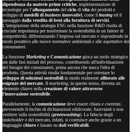
dipendenza da materie prime critiche
, implementazione di
tecnologie per l’
allungamento
del
ciclo
di
vita
dei prodotti e
sviluppo di
modelli di
business
innovativi
, come il
leasing
ed il
passaggio
dalla vendita di beni alla fornitura di servizi
.
L’integrazione della strategia ESG nella funzione R&D risulta di
cruciale importanza per trasformare la sostenibilità in un fattore di
competitività, differenziando l’impresa sul mercato e rispondendo in
modo proattivo alle nuove normative ambientali e alle aspettative dei
consumatori.
La funzione
Marketing
e Comunicazione
gioca un ruolo strategico
sin dalle fasi iniziali del processo, contribuendo all'individuazione
dei bisogni dei consumatori, prima ancora che nasca l'idea di
prodotto. Questa attività risulta fondamentale per orientare lo
sviluppo di soluzioni sostenibili
in modo realmente
allineato alle
esigenze del mercato
. Il
marketing
, in questo senso, diventa un
elemento chiave nella
creazione di valore attraverso
l'innovazione sostenibile
.
Parallelamente, la
comunicazione
deve essere chiara e coerente,
prevenendo il rischio di dichiarazioni edulcorate, fuorvianti o non
veritiere sulla sostenibilità
(
greenwashing
). La fiducia degli
stakeholder
e del mercato, infatti, si costruisce anche grazie a un
linguaggio
chiaro
e basato su
dati verificabili
.