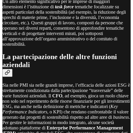
Un altro elemento significativo per le imprese di maggiori
dimensioni è l’istituzione di
task force
tematiche focalizzate su
aspetti particolari della sostenibilità (ad esempio, la riduzione degli
sprechi di materie prime, l’inclusione e la diversità, l’economia
circolare, etc.). Questi gruppi di lavoro, composti da persone che
operano nei diversi reparti, consentono di approfondire tematiche
verticali e di progettare interventi mirati, poi sottoposti
all’approvazione dell’organo amministrativo o del comitato di
sostenibilità.
La partecipazione delle altre funzioni
aziendali
Sia nelle PMI sia nelle grandi imprese, l’efficacia delle azioni ESG è
strettamente condizionata dalla partecipazione “trasversale” delle
varie funzioni aziendali. Il
CFO
, ad esempio, gioca un ruolo chiave
non solo nel reperimento delle risorse finanziarie per gli investimenti
ESG, ma anche nella definizione di metriche e indicatori (
Key
Performance Indicators
, o KPI) che rendano confrontabile il valore
generato dai progetti di sostenibilità rispetto ad altre aree di
business
.
Per gestire le informazioni in modo integrato, alcune società
adottano piattaforme di
Enterprise Performance Management