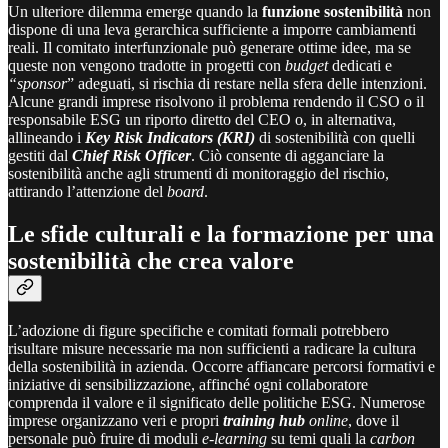
Un ulteriore dilemma emerge quando la
funzione sostenibilità
non
dispone di una leva gerarchica sufficiente a imporre cambiamenti
reali. Il comitato interfunzionale può generare ottime idee, ma se
queste non vengono tradotte in progetti con
budget
dedicati e
“sponsor
” adeguati, si rischia di restare nella sfera delle intenzioni.
Alcune grandi imprese risolvono il problema rendendo il CSO o il
responsabile ESG un riporto diretto del CEO o, in alternativa,
allineando i
Key Risk Indicators (KRI)
di sostenibilità con quelli
gestiti dal
Chief Risk Officer
. Ciò consente di agganciare la
sostenibilità anche agli strumenti di monitoraggio del rischio,
attirando l’attenzione del
board
.
Le sfide culturali e la formazione per una
sostenibilità che crea valore
L’adozione di figure specifiche e comitati formali potrebbero
risultare misure necessarie ma non sufficienti a radicare la cultura
della sostenibilità in azienda. Occorre affiancare percorsi formativi e
iniziative di sensibilizzazione, affinché ogni collaboratore
comprenda il valore e il significato delle politiche ESG. Numerose
imprese organizzano veri e propri
training hub
online
, dove il
personale può fruire di moduli
e-learning
su temi quali la
carbon