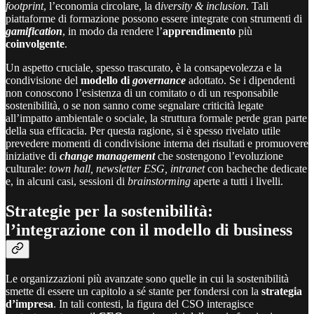
footprint
, l’economia circolare, la d
iversity & inclusion
. Tali
piattaforme di formazione possono essere integrate con strumenti di
gamification
, in modo da rendere l’
apprendimento
più
coinvolgente
.
Un aspetto cruciale, spesso trascurato, è la consapevolezza e la
condivisione del
modello di
governance
adottato. Se i dipendenti
non conoscono l’esistenza di un comitato o di un responsabile
sostenibilità, o se non sanno come segnalare criticità legate
all’impatto ambientale o sociale, la struttura formale perde gran parte
della sua efficacia. Per questa ragione, si è spesso rivelato utile
prevedere momenti di condivisione interna dei risultati e promuovere
iniziative di
change management
che sostengono l’evoluzione
culturale:
town hall, newsletter ESG, intranet
con bacheche dedicate
e, in alcuni casi, sessioni di
brainstorming
aperte a tutti i livelli.
Strategie per la sostenibilità:
l’integrazione con il modello di business
Le organizzazioni più avanzate sono quelle in cui la sostenibilità
smette di essere un capitolo a sé stante per fondersi con la
strategia
d’impresa
. In tali contesti, la figura del CSO interagisce