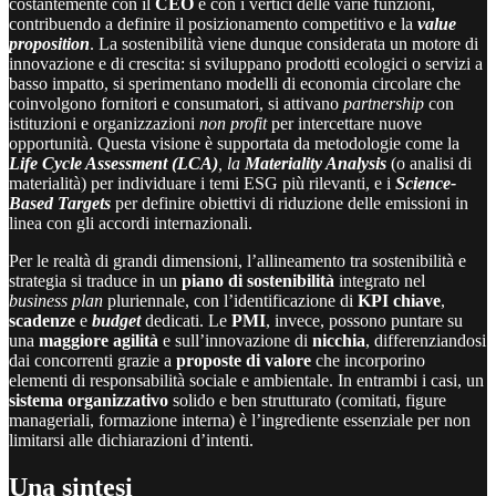
costantemente con il
CEO
e con i vertici delle varie funzioni,
contribuendo a definire il posizionamento competitivo e la
value
proposition
. La sostenibilità viene dunque considerata un motore di
innovazione e di crescita: si sviluppano prodotti ecologici o servizi a
basso impatto, si sperimentano modelli di economia circolare che
coinvolgono fornitori e consumatori, si attivano
partnership
con
istituzioni e organizzazioni
non profit
per intercettare nuove
opportunità. Questa visione è supportata da metodologie come la
Life Cycle Assessment (LCA)
, la
Materiality Analysis
(o analisi di
materialità) per individuare i temi ESG più rilevanti, e i
Science-
Based Targets
per definire obiettivi di riduzione delle emissioni in
linea con gli accordi internazionali.
Per le realtà di grandi dimensioni, l’allineamento tra sostenibilità e
strategia si traduce in un
piano di sostenibilità
integrato nel
business plan
pluriennale, con l’identificazione di
KPI chiave
,
scadenze
e
budget
dedicati. Le
PMI
, invece, possono puntare su
una
maggiore agilità
e sull’innovazione di
nicchia
, differenziandosi
dai concorrenti grazie a
proposte di valore
che incorporino
elementi di responsabilità sociale e ambientale. In entrambi i casi, un
sistema organizzativo
solido e ben strutturato (comitati, figure
manageriali, formazione interna) è l’ingrediente essenziale per non
limitarsi alle dichiarazioni d’intenti.
Una sintesi