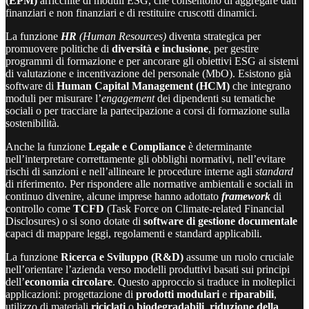
(EPM)
arricchite di moduli ESG, che consentono di aggregare dati
finanziari e non finanziari e di restituire cruscotti dinamici.
La funzione
HR
(Human Resources)
diventa strategica per
promuovere politiche di
diversità e inclusione
, per gestire
programmi di formazione e per ancorare gli obiettivi ESG ai sistemi
di valutazione e incentivazione del personale (MbO). Esistono già
software di
Human Capital Management (HCM)
che integrano
moduli per misurare l’
engagement
dei dipendenti su tematiche
sociali o per tracciare la partecipazione a corsi di formazione sulla
sostenibilità.
Anche la funzione
Legale e Compliance
è determinante
nell’interpretare correttamente gli obblighi normativi, nell’evitare
rischi di sanzioni e nell’allineare le procedure interne agli
standard
di riferimento. Per rispondere alle normative ambientali e sociali in
continuo divenire, alcune imprese hanno adottato
framework
di
controllo come
TCFD
(Task Force on Climate-related Financial
Disclosures) o si sono dotate di
software di gestione documentale
capaci di mappare leggi, regolamenti e standard applicabili.
La funzione
Ricerca e Sviluppo (R&D)
assume un ruolo cruciale
nell’orientare l’azienda verso modelli produttivi basati sui principi
dell’
economia circolare
. Questo approccio si traduce in molteplici
applicazioni: progettazione di
prodotti modulari
e
riparabili
,
utilizzo di materiali
riciclati
o
biodegradabili
,
riduzione della