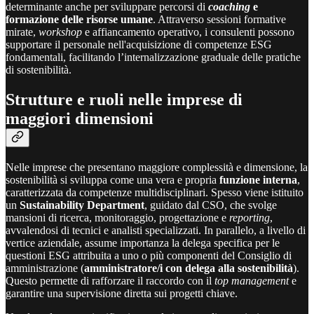
determinante anche per sviluppare percorsi di
coaching
e
formazione delle risorse umane
. Attraverso sessioni formative
mirate,
workshop
e affiancamento operativo, i consulenti possono
supportare il personale nell'acquisizione di competenze ESG
fondamentali, facilitando l’internalizzazione graduale delle pratiche
di sostenibilità.
Strutture e ruoli nelle imprese di
maggiori dimensioni
Nelle imprese che presentano maggiore complessità e dimensione, la
sostenibilità si sviluppa come una vera e propria
funzione interna
,
caratterizzata da competenze multidisciplinari. Spesso viene istituito
un
Sustainability Department
, guidato dal CSO, che svolge
mansioni di ricerca, monitoraggio, progettazione e
reporting
,
avvalendosi di tecnici e analisti specializzati. In parallelo, a livello di
vertice aziendale, assume importanza la delega specifica per le
questioni ESG attribuita a uno o più componenti del Consiglio di
amministrazione (
amministratore/i con delega alla sostenibilità
).
Questo permette di rafforzare il raccordo con il
top management
e
garantire una supervisione diretta sui progetti chiave.