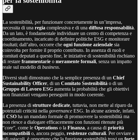
per la sostenibilità
La sostenibilità, per funzionare concretamente in un’impresa,
necessita di una
regia
complessiva e di una
diffusa responsabilità
.
Da un lato, è fondamentale individuare un centro di competenza e
coordinamento, incaricato di definire politiche ESG e monitorare
risultati; dall’altro, occorre che
ogni funzione aziendale
sia
coinvolta per fornire il proprio contributo. In assenza di ruoli e
comitati deputati a questo fine, le iniziative di sostenibilità rischiano
di restare
frammentarie
o
meramente formali
, senza un impatto
reale sul modello di
business
.
Diversi studi dimostrano che la semplice presenza di un
Chief
Sustainability Officer
, di un
Comitato Sostenibilità
o di un
Gruppo di Lavoro ESG
aumenta la probabilità che gli obiettivi
non finanziari vengano perseguiti in modo coerente.
La presenza di
strutture dedicate
, tuttavia, non mette al riparo da
potenziali criticità nella
governance
ESG. In alcune aziende, infatti,
il
CSO
ha un mandato formale di promuovere la sostenibilità ma
non riesce a dialogare efficacemente con funzioni ritenute più
“
core
”, come le
Operations
o la
Finanza
, a causa di
priorità
incompatibili
o, ancora peggio,
resistenze culturali
. Per ovviare a
tali ostacoli, è opportuno che la funzione sostenibilità trovi un
forte