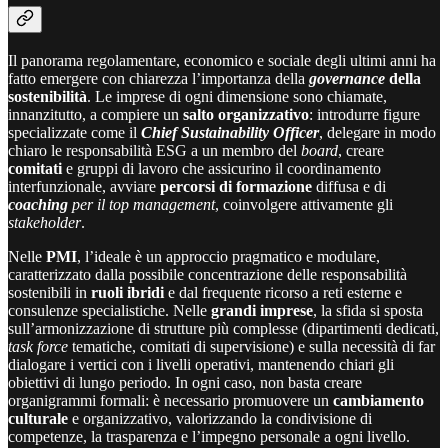
Il panorama regolamentare, economico e sociale degli ultimi anni ha
fatto emergere con chiarezza l’importanza della
governance
della
sostenibilità
. Le imprese di ogni dimensione sono chiamate,
innanzitutto, a compiere un
salto organizzativo
: introdurre figure
specializzate come il
Chief Sustainability Officer
, delegare in modo
chiaro le responsabilità ESG a un membro del
board
, creare
comitati
e gruppi di lavoro che assicurino il coordinamento
interfunzionale, avviare
percorsi di formazione
diffusa e di
coaching
per il top management
, coinvolgere attivamente gli
stakeholder
.
Nelle
PMI
, l’ideale è un approccio pragmatico e modulare,
caratterizzato dalla possibile concentrazione delle responsabilità
sostenibili in
ruoli ibridi
e dal frequente ricorso a reti esterne e
consulenze specialistiche. Nelle
grandi imprese
, la sfida si sposta
sull’armonizzazione di strutture più complesse (dipartimenti dedicati,
task force
tematiche, comitati di supervisione) e sulla necessità di far
dialogare i vertici con i livelli operativi, mantenendo chiari gli
obiettivi di lungo periodo. In ogni caso, non basta creare
organigrammi formali: è necessario promuovere un
cambiamento
culturale
e organizzativo, valorizzando la condivisione di
competenze, la trasparenza e l’impegno personale a ogni livello.