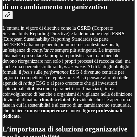
di un cambiamento organizzativo
L’entrata in vigore di direttive come la
CSRD
(Corporate
Sustainability Reporting Directive) e la definizione degli
ESRS
(European Sustainability Reporting Standards) da parte
dell’EFRAG hanno generato, in numerosi contesti nazionali,
un’esigenza di
compliance
sempre più stringente. Le imprese
chiamate a presentare la propria reportistica socio-ambientale
devono riorganizzare non solo i propri processi di raccolta dati, ma
anche una coerente struttura di
governance
. Al di là degli obblighi
formali, il
focus
sulle
performance
ESG è divenuto centrale per
ragioni di competitività e reputazione. Basti pensare al ruolo delle
agenzie di
rating
ESG o al peso crescente che gli investitori
istituzionali attribuiscono a parametri non finanziari, fino al
coinvolgimento di banche e organismi di vigilanza nella definizione
di vincoli di natura
climate-related
. È evidente che si è aperta una
fase in cui la sostenibilità è al centro di un cambiamento strutturale,
che richiede
nuove competenze
e nuove
figure professionali
dedicate
.
L’importanza di soluzioni organizzative