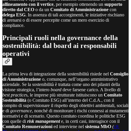
allineamento con il vertice
, per esempio ottenendo un
supporto
diretto dal CEO
o da un
Comitato di Amministrazione
con
delega ESG
. In assenza di tali accorgimenti, le iniziative rischiano
di arenarsi o di essere percepite come un mero esercizio di
compliance.
Principali ruoli nella governance della
sostenibilità: dal board ai responsabili
operativi
La prima leva di integrazione della sostenibilità risiede nel
Consiglio
di Amministrazione
o, comunque, nell’organo amministrativo
aziendale. Se la sostenibilità è trattata come uno dei pilastri della
visione strategica, l’intero
board
deve farsene carico. A livello di
best practice
s, le imprese più strutturate istituiscono un
Comitato
Sostenibilità
(o Comitato ESG) all’interno del C.d.A., con il
compito di supervisionare il rispetto degli obiettivi ambientali, sociali
e di
governance
, nonché di monitorare i rischi connessi ai mutamenti
normativi e di scenario. Questo comitato coordina le politiche ESG
con quelle di
risk management
e, in certi casi, interagisce con il
Comitato Remunerazioni
ed interviene nel
sistema MbO
(
cfr.