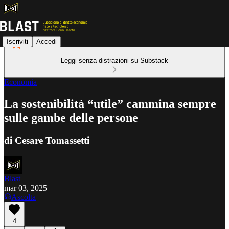
Iscriviti
Accedi
Leggi senza distrazioni su Substack
Economia
La sostenibilità “utile” cammina sempre
sulle gambe delle persone
di Cesare Tomassetti
Blast
mar 03, 2025
Ascolta
4