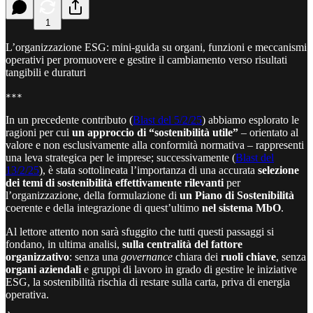
1
L’organizzazione ESG: mini-guida su organi, funzioni e meccanismi
operativi per promuovere e gestire il cambiamento verso risultati
tangibili e duraturi
***
In un precedente contributo (
Blast del 5/2/25
) abbiamo esplorato le
ragioni per cui
un approccio di “sostenibilità utile”
– orientato al
valore e non esclusivamente alla conformità normativa – rappresenti
una leva strategica per le imprese; successivamente (
Blast del
13/2/25
), è stata sottolineata l’importanza di una accurata
selezione
dei temi di sostenibilità effettivamente rilevanti
per
l’organizzazione, della formulazione di
un Piano di Sostenibilità
coerente e della integrazione di quest’ultimo
nel sistema MbO
.
Al lettore attento non sarà sfuggito che tutti questi passaggi si
fondano, in ultima analisi,
sulla centralità del fattore
organizzativo
: senza una
governance
chiara dei
ruoli chiave
, senza
organi aziendali
e gruppi di lavoro in grado di gestire le iniziative
ESG, la sostenibilità rischia di restare sulla carta, priva di energia
operativa.