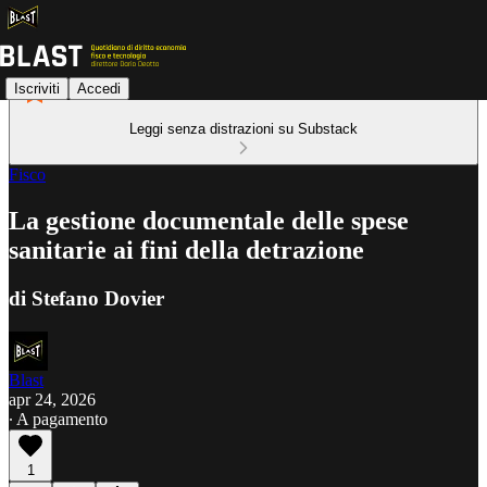
Iscriviti
Accedi
Leggi senza distrazioni su Substack
Fisco
La gestione documentale delle spese
sanitarie ai fini della detrazione
di Stefano Dovier
Blast
apr 24, 2026
∙ A pagamento
1