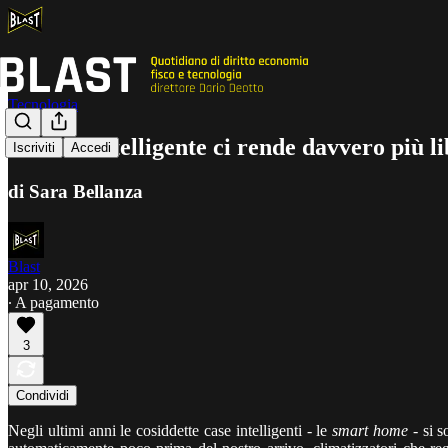
Tecnologia
La casa intelligente ci rende davvero più li
Iscriviti
Accedi
di Sara Bellanza
Blast
apr 10, 2026
∙ A pagamento
3
Condividi
Negli ultimi anni le cosiddette case intelligenti - le
smart home
- si s