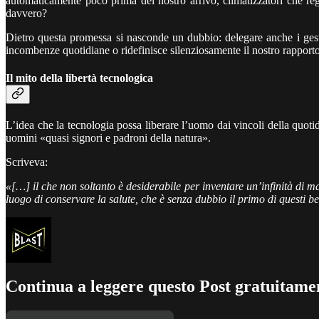
automaticamente poco prima del nostro arrivo, climatizzatori che re
davvero?
Dietro questa promessa si nasconde un dubbio: delegare anche i gesti 
incombenze quotidiane o ridefinisce silenziosamente il nostro rapporto
Il mito della libertà tecnologica
L’idea che la tecnologia possa liberare l’uomo dai vincoli della quoti
uomini «quasi signori e padroni della natura».
Scriveva:
«[…] il che non soltanto è desiderabile per inventare un’infinità di mac
luogo di conservare la salute, che è senza dubbio il primo di questi beni
Continua a leggere questo Post gratuitamen