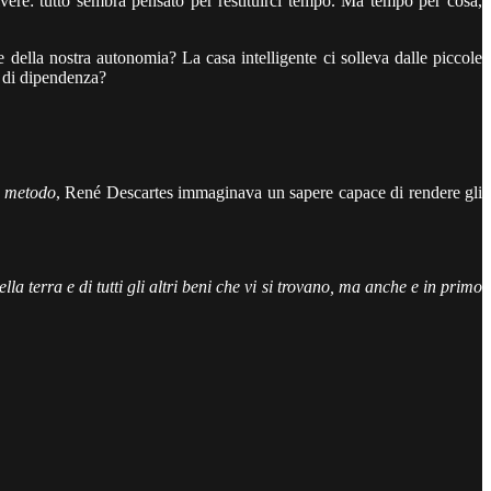
vere: tutto sembra pensato per restituirci tempo. Ma tempo per cosa,
 della nostra autonomia? La casa intelligente ci solleva dalle piccole
e di dipendenza?
l metodo
, René Descartes immaginava un sapere capace di rendere gli
la terra e di tutti gli altri beni che vi si trovano, ma anche e in primo