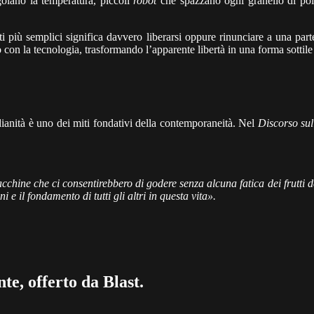
golano la temperatura, piccoli
robot
che spazzano ogni granello di pol
più semplici significa davvero liberarsi oppure rinunciare a una parte
 con la tecnologia, trasformando l’apparente libertà in una forma sottil
dianità è uno dei miti fondativi della contemporaneità. Nel
Discorso su
chine che ci consentirebbero di godere senza alcuna fatica dei frutti del
 e il fondamento di tutti gli altri in questa vita».
te, offerto da Blast.