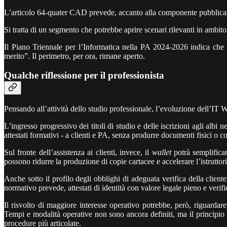
L’articolo 64-quater CAD prevede, accanto alla componente pubblica, la 
Si tratta di un segmento che potrebbe aprire scenari rilevanti in ambit
Il Piano Triennale per l’Informatica nella PA 2024-2026 indica che so
merito”. Il perimetro, per ora, rimane aperto.
Qualche riflessione per il professionista
Pensando all’attività dello studio professionale, l’evoluzione dell’IT Wa
L’ingresso progressivo dei titoli di studio e delle iscrizioni agli albi n
attestati formativi - a clienti e PA, senza produrre documenti fisici o co
Sul fronte dell’assistenza ai clienti, invece, il
wallet
potrà semplificare
possono ridurre la produzione di copie cartacee e accelerare l’istruttori
Anche sotto il profilo degli obblighi di adeguata verifica della client
normativo prevede, attestati di identità con valore legale pieno e verific
Il risvolto di maggiore interesse operativo potrebbe, però, riguardar
Tempi e modalità operative non sono ancora definiti, ma il principio - e
procedure più articolate.