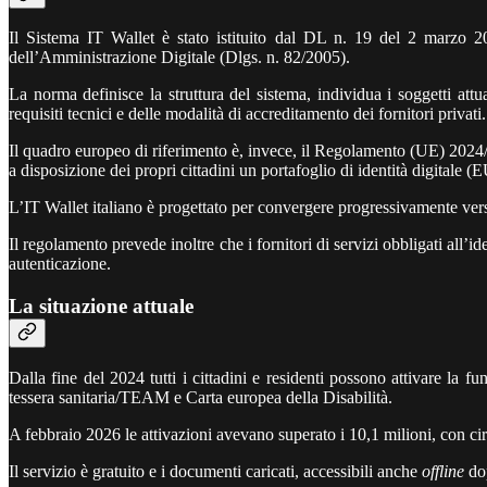
Il Sistema IT Wallet è stato istituito dal DL n. 19 del 2 marzo 2
dell’Amministrazione Digitale (Dlgs. n. 82/2005).
La norma definisce la struttura del sistema, individua i soggetti 
requisiti tecnici e delle modalità di accreditamento dei fornitori privati.
Il quadro europeo di riferimento è, invece, il Regolamento (UE) 2024
a disposizione dei propri cittadini un portafoglio di identità digitale (
L’IT Wallet italiano è progettato per convergere progressivamente verso
Il regolamento prevede inoltre che i fornitori di servizi obbligati all’i
autenticazione.
La situazione attuale
Dalla fine del 2024 tutti i cittadini e residenti possono attivare la fun
tessera sanitaria/TEAM e Carta europea della Disabilità.
A febbraio 2026 le attivazioni avevano superato i 10,1 milioni, con circa
Il servizio è gratuito e i documenti caricati, accessibili anche
offline
dop