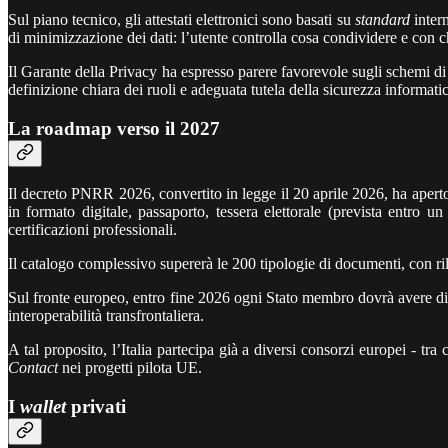
Sul piano tecnico, gli attestati elettronici sono basati su
standard
inter
di minimizzazione dei dati: l’utente controlla cosa condividere e con 
Il Garante della Privacy ha espresso parere favorevole sugli schemi 
definizione chiara dei ruoli e adeguata tutela della sicurezza informatic
La roadmap verso il 2027
Il decreto PNRR 2026, convertito in legge il 20 aprile 2026, ha aperto 
in formato digitale, passaporto, tessera elettorale (prevista entro un 
certificazioni professionali.
Il catalogo complessivo supererà le 200 tipologie di documenti, con ril
Sul fronte europeo, entro fine 2026 ogni Stato membro dovrà avere 
interoperabilità transfrontaliera.
A tal proposito, l’Italia partecipa già a diversi consorzi europe
Contact
nei progetti pilota UE.
I
wallet
privati