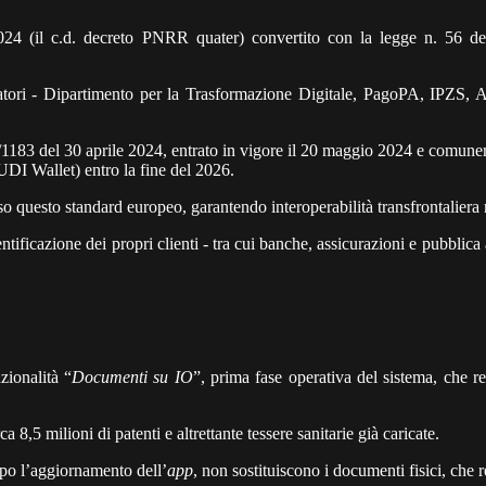
024 (il c.d. decreto PNRR quater) convertito con la legge n. 56 del
attuatori - Dipartimento per la Trasformazione Digitale, PagoPA, IPZS
/1183 del 30 aprile 2024, entrato in vigore il 20 maggio 2024 e comune
EUDI Wallet) entro la fine del 2026.
 questo standard europeo, garantendo interoperabilità transfrontaliera ne
dentificazione dei propri clienti - tra cui banche, assicurazioni e pubblic
zionalità “
Documenti su IO
”, prima fase operativa del sistema, che re
 8,5 milioni di patenti e altrettante tessere sanitarie già caricate.
o l’aggiornamento dell’
app
, non sostituiscono i documenti fisici, che re