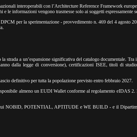
nazionali interoperabili con l’Architecture Reference Framework europe
chi e le informazioni vengono trasmesse solo ai soggetti espressamente se
di DPCM per la sperimentazione - provvedimento n. 469 del 4 agosto 202
a.
la strada a un’espansione significativa del catalogo documentale. Tra i 
anno dalla legge di conversione), certificazioni ISEE, titoli di studio, 
ascio definitivo per tutta la popolazione previsto entro febbraio 2027.
disponibile almeno un EUDI Wallet conforme al regolamento eIDAS 2. 
i - tra cui NOBID, POTENTIAL, APTITUDE e WE BUILD - e il Dipartimen