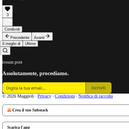
3
Condividi
Precedente
Avanti
Il meglio di
Ultime
Nessun post
Assolutamente, procediamo.
Iscriviti
© 2026 Maggioli
·
Privacy
∙
Condizioni
∙
Notifica di raccolta
Crea il tuo Substack
Scarica l'app