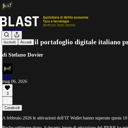
Tecnologia
IT Wallet: il portafoglio digitale italiano
Iscriviti
Accedi
di Stefano Dovier
Blast
mag 06, 2026
3
Condividi
A febbraio 2026 le attivazioni dell’IT Wallet hanno superato quota 10 m
Poche settimane dopo, il decreto-legge di attuazione del PNRR ha estes