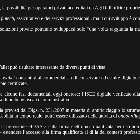
possibilità per operatori privati accreditati da AgID di offrire proprie 
o
fintech
, assicurativo e dei servizi professionali, ma il cui sviluppo è 
luzioni private potranno svilupparsi solo “una volta raggiunta la matu
llet può risultare interessante da diversi punti di vista.
el
wallet
consentirà al commercialista di conservare ed esibire digitalment
pie certificate.
 alcune fasi documentali oggi onerose: l’ISEE digitale verificato alla fo
a di pratiche fiscali e amministrative.
ela previsti dal Dlgs. n. 231/2007 in materia di antiriciclaggio lo stru
abilità in tempo reale, potrà essere utilizzato nelle attività di
onboardin
e la previsione eIDAS 2 sulla firma elettronica qualificata per uso non
stendere l’accesso alla firma qualificata al di là dei contesti professio