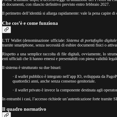
di documenti, con rilascio definitivo previsto entro febbraio 2027.
Il perimetro dell’identità si allarga rapidamente: vale la pena capire di
Che cos’è e come funziona
L’IT Wallet (denominazione ufficiale:
Sistema di portafoglio digitale
tramite smartphone, senza necessità di esibire documenti fisici o attivar
Rispetto a una semplice raccolta di file digitali, ovviamente, lo stru
enti ufficiali che li hanno emessi e presentabili con piena validità legal
Il sistema è strutturato su due binari:
· il
wallet
pubblico è integrato nell’app IO, sviluppata da PagoPA 
quattordici anni, anche senza consenso genitoriale.
· il
wallet
privato è invece la componente destinata agli operatori 
In entrambi i casi, l’accesso richiede un’autenticazione forte tramite
Il quadro normativo