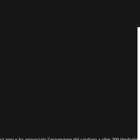
ci anni e ha annunciato l’espansione del catalogo a oltre 200 tipologie