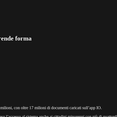
 prende forma
ilioni, con oltre 17 milioni di documenti caricati sull’app IO.
o l’accesso al sistema anche ai cittadini minorenni con più di quattordi