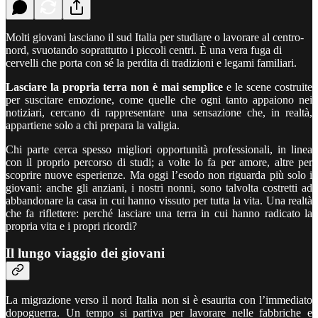
Molti giovani lasciano il sud Italia per studiare o lavorare al centro-
nord, svuotando soprattutto i piccoli centri. È una vera fuga di
cervelli che porta con sé la perdita di tradizioni e legami familiari.
Lasciare la propria terra non è mai semplice
e le scene costruite
per suscitare emozione, come quelle che ogni tanto appaiono nei
notiziari, cercano di rappresentare una sensazione che, in realtà,
appartiene solo a chi prepara la valigia.
Chi parte cerca spesso migliori opportunità professionali, in linea
con il proprio percorso di studi; a volte lo fa per amore, altre per
scoprire nuove esperienze. Ma oggi l’esodo non riguarda più solo i
giovani: anche gli anziani, i nostri nonni, sono talvolta costretti ad
abbandonare la casa in cui hanno vissuto per tutta la vita. Una realtà
che fa riflettere: perché lasciare una terra in cui hanno radicato la
propria vita e i propri ricordi?
Il lungo viaggio dei giovani
La migrazione verso il nord Italia non si è esaurita con l’immediato
dopoguerra. Un tempo si partiva per lavorare nelle fabbriche e