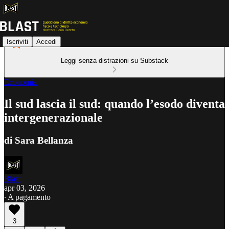
Iscriviti
Accedi
Leggi senza distrazioni su Substack
Economia
Il sud lascia il sud: quando l’esodo diventa
intergenerazionale
di Sara Bellanza
Blast
apr 03, 2026
∙ A pagamento
3