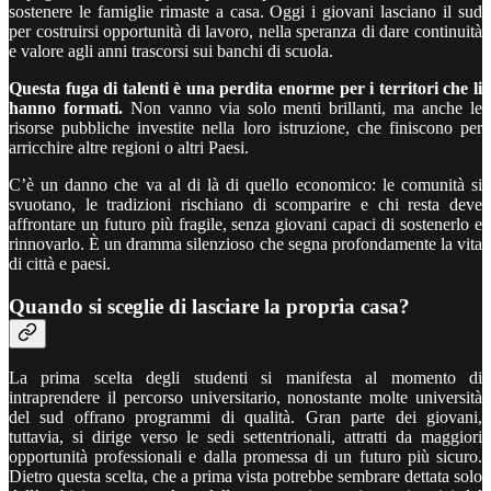
sostenere le famiglie rimaste a casa. Oggi i giovani lasciano il sud
per costruirsi opportunità di lavoro, nella speranza di dare continuità
e valore agli anni trascorsi sui banchi di scuola.
Questa fuga di talenti è una perdita enorme per i territori che li
hanno formati.
Non vanno via solo menti brillanti, ma anche le
risorse pubbliche investite nella loro istruzione, che finiscono per
arricchire altre regioni o altri Paesi.
C’è un danno che va al di là di quello economico: le comunità si
svuotano, le tradizioni rischiano di scomparire e chi resta deve
affrontare un futuro più fragile, senza giovani capaci di sostenerlo e
rinnovarlo. È un dramma silenzioso che segna profondamente la vita
di città e paesi.
Quando si sceglie di lasciare la propria casa?
La prima scelta degli studenti si manifesta al momento di
intraprendere il percorso universitario, nonostante molte università
del sud offrano programmi di qualità. Gran parte dei giovani,
tuttavia, si dirige verso le sedi settentrionali, attratti da maggiori
opportunità professionali e dalla promessa di un futuro più sicuro.
Dietro questa scelta, che a prima vista potrebbe sembrare dettata solo