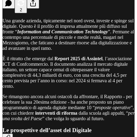
2
Una grande azienda, tipicamente nel nord ovest, investe e spinge sul
digitale. Questo è il profilo di impresa attualmente più diffuso sul
fronte “
Information and Communication Technology
”. Permane al
contempo una percentuale di piccole e medie realtà, magari nel
Mezzogiorno, che faticano a destinare risorse alla digitalizzazione e
ad avanzare in quel ramo.
È il ritratto che emerge dal
Report 2025 di Assintel
, l’associazione
ICT di Confcommercio. Il documento analizza il mercato digitale
italiano, un settore capace ormai di oltrepassare il valore
complessivo di 44,3 miliardi di euro, con una crescita del 4,5 per
cento prevista per l’anno in corso: nel 2024 si fermava al 4 per
cento.
Se rimangono ancora alcuni ostacoli da affrontare, il Rapporto - per
celebrare la sua 20esima edizione - ha anche proposto un piano
programmatico di agenda digitale mediante 10 “
proposte operative
”,
con cui chiedere
interventi di riforma
dalla scuola agli appalti, “
per
una svolta del Paese
” che volga lo sguardo al futuro.
Le prospettive dell’asset del Digitale