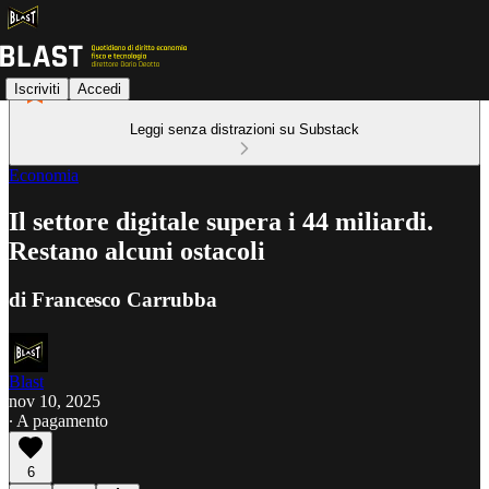
Iscriviti
Accedi
Leggi senza distrazioni su Substack
Economia
Il settore digitale supera i 44 miliardi.
Restano alcuni ostacoli
di Francesco Carrubba
Blast
nov 10, 2025
∙ A pagamento
6