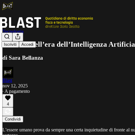
Tecnologia
Il lavoro nell’era dell’Intelligenza Artific
Iscriviti
Accedi
di Sara Bellanza
Blast
nov 12, 2025
∙ A pagamento
4
Condividi
L’essere umano prova da sempre una certa inquietudine di fronte al nu