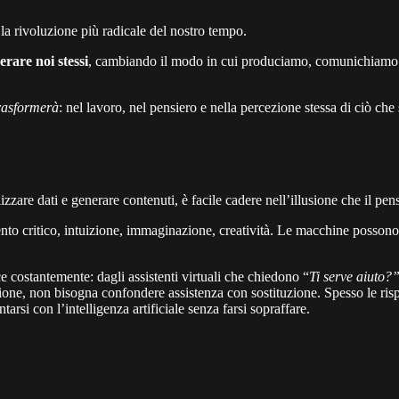
e la rivoluzione più radicale del nostro tempo.
erare noi stessi
, cambiando il modo in cui produciamo, comunichiamo e
rasformerà
: nel lavoro, nel pensiero e nella percezione stessa di ciò che
izzare dati e generare contenuti, è facile cadere nell’illusione che il pe
ento critico, intuizione, immaginazione, creatività. Le macchine posson
ce costantemente: dagli assistenti virtuali che chiedono “
Ti serve aiuto?
sione, non bisogna confondere assistenza con sostituzione. Spesso le ris
si con l’intelligenza artificiale senza farsi sopraffare.