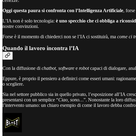
certezze.
Oggi questa paura si confronta con l’Intelligenza Artificiale
, fors
L’IA non è solo tecnologia:
è uno specchio che ci obbliga a riconsid
nostre convinzioni.
Forse è il momento di chiederci non se l’IA ci sostituirà, ma
come ci t
Quando il lavoro incontra l’IA
Con la diffusione di
chatbot, software
e
robot
capaci di dialogare, anal
Eppure, è proprio il pensiero a definirci come esseri umani: ragionam
o scegliere.
Sia nel settore pubblico sia in quello privato, l’esposizione all’IA cres
presentarsi con un semplice “
Ciao, sono…
”. Nonostante la loro diffu
l’intervento umano: un chiaro esempio di come il lavoro debba confrontar