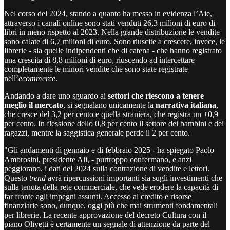
Nel corso del 2024, stando a quanto ha messo in evidenza l’Aie,
attraverso i canali online sono stati venduti 26,3 milioni di euro di
libri in meno rispetto al 2023. Nella grande distribuzione le vendite
sono calate di 6,7 milioni di euro. Sono riuscite a crescere, invece, le
librerie - sia quelle indipendenti che di catena - che hanno registrato
una crescita di 8,8 milioni di euro, riuscendo ad intercettare
completamente le minori vendite che sono state registrate
nell’
ecommerce
.
Andando a dare uno sguardo ai
settori che riescono a tenere
meglio il mercato
, si segnalano unicamente la
narrativa italiana
,
che cresce del 3,2 per cento e quella straniera, che registra un +0,9
per cento. In flessione dello 0,8 per cento il settore dei bambini e dei
ragazzi, mentre la saggistica generale perde il 2 per cento.
"Gli andamenti di gennaio e di febbraio 2025 - ha spiegato Paolo
Ambrosini, presidente Ali, - purtroppo confermano, e anzi
peggiorano, i dati del 2024 sulla contrazione di vendite e lettori.
Questo
trend
avrà ripercussioni importanti sia sugli investimenti che
sulla tenuta della rete commerciale, che vede erodere la capacità di
far fronte agli impegni assunti. Accesso al credito e risorse
finanziarie sono, dunque, oggi più che mai strumenti fondamentali
per librerie. La recente approvazione del decreto Cultura con il
piano Olivetti è certamente un segnale di attenzione da parte del