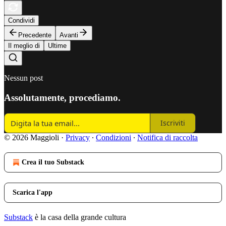
Condividi
Precedente
Avanti
Il meglio di
Ultime
Nessun post
Assolutamente, procediamo.
Iscriviti
© 2026 Maggioli
·
Privacy
∙
Condizioni
∙
Notifica di raccolta
Crea il tuo Substack
Scarica l'app
Substack
è la casa della grande cultura