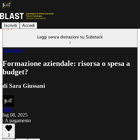
Iscriviti
Accedi
Leggi senza distrazioni su Substack
Economia
Formazione aziendale: risorsa o spesa a
budget?
di Sara Giussani
Blast
lug 08, 2025
∙ A pagamento
1