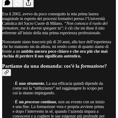
Era il 2002, avevo da poco conseguito la mia prima laurea
magistrale in esperto dei processi formativi presso l’Università
Cattolica del Sacro Cuore di Milano.
“Non conosco il ruolo del
formatore, me lo dovrai spiegare tu
”: è ciò che mi disse il mio
referente all’inizio della mia prima esperienza professionale.
Nonostante siano trascorsi più di 20 anni, alla luce dell’esperienza
che ho maturato sin da allora, mi rendo conto di quanto siamo di
fronte a un
ambito ancora poco chiaro e che ora più che mai
rischia di perdere il suo significato autentico.
Partiamo da una domanda: cos’è la
formazione
?
·
È uno
strumento
.
La sua efficacia quindi dipende da
come noi la “utilizziamo” nel raggiungere lo scopo per
cui la stiamo impiegando.
·
È un
processo
continuo
, non un evento con un inizio
e una fine. La formazione vera e propria avviene prima
e dopo l’intervento in sé, quando l’azienda impara a
conoscersi e a cogliere le sue esigenze più profonde per