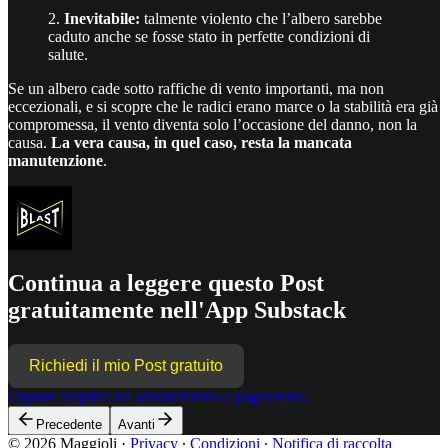
2.
Inevitabile:
talmente violento che l’albero sarebbe
caduto anche se fosse stato in perfette condizioni di
salute.
Se un albero cade sotto raffiche di vento importanti, ma non
eccezionali, e si scopre che le radici erano marce o la stabilità era già
compromessa, il vento diventa solo l’occasione del danno, non la
causa.
La vera causa, in quel caso, resta la
mancata
manutenzione
.
Continua a leggere questo Post
gratuitamente nell'App Substack
Richiedi il mio Post gratuito
Oppure acquista un abbonamento a pagamento.
Precedente
Avanti
© 2026 Maggioli
·
Privacy
∙
Condizioni
∙
Notifica di raccolta