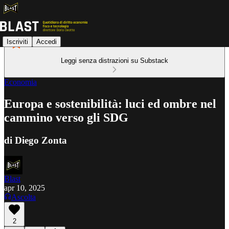
Iscriviti
Accedi
Leggi senza distrazioni su Substack
Economia
Europa e sostenibilità: luci ed ombre nel
cammino verso gli SDG
di Diego Zonta
Blast
apr 10, 2025
Ascolta
2