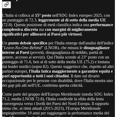
L'Italia si colloca al
15° posto
nell'SDG Index europeo 2025, con
un punteggio di 72.3,
leggermente al di sotto della media UE
(72.8). Questa posizione di metà classifica indica una
performance
complessiva discreta
ma
con margini di miglioramento
significativi per allinearsi ai Paesi più virtuosi
.
Un
punto debole specifico
per l'Italia emerge dall'analisi dell'indice
"
Leave-No-One-Behind
" (LNOB), che misura le
disuguaglianze
interne ai Paesi
(povertà, disuguaglianza di reddito, parità di
genere, accesso ai servizi). Qui l'Italia scende al 23° posto con un
punteggio di 71.6, ben al di sotto della media UE (75.2) e lontana
dai leader nordici (sopra 82). Questo suggerisce che, rispetto ad altri
partner europei,
l'Italia fatica maggiormente a garantire equità e
pari opportunità a tutti i suoi cittadini
. Il dato sul divario
occupazionale per le persone con disabilità, dove l'Italia mostra uno
dei
gap
più alti nell'UE, conferma questa criticità.
Come parte del gruppo dell'Europa Meridionale (media SDG Index
71.2, media LNOB 72.8), l'Italia condivide la sfida della lenta
convergenza verso i livelli dei Paesi del Nord Europa. Il rapporto
stima che, ai ritmi attuali (2015-2023), l'Europa Meridionale
impiegherebbe 19 anni per raggiungere la performance media del