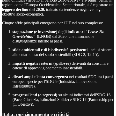
punti di indice) rispetto al periodo 2016-2019 (+ 1.9 punti). Anzi, in
regioni come l'Europa Occidentale e Settentrionale, si è registrato un
leggero declino dal 2020
, trainato da tendenze negative negli
obiettivi socio-economici.
Cinque sfide principali emergono per l'UE nel suo complesso:
stagnazione (e inversione) degli indicatori "
Leave-No-
One-Behind
" (LNOB)
dal 2020, che misurano le
disuguaglianze interne ai paesi.
sfide ambientali e di biodiversità persistenti
, inclusi sistemi
alimentari e uso del suolo sostenibili (SDG 2, 12-15).
impatti negativi esterni (spillover)
derivanti da consumi e
catene di approvvigionamento insostenibili.
divari ampi e lenta convergenza
nei risultati SDG tra i paesi
europei, specie per l'SDG 9 (Industria, Innovazione,
Infrastrutture).
progressi lenti (o regressi)
su alcuni indicatori dell'SDG 16
(Pace, Giustizia, Istituzioni Solide) e SDG 17 (Partnership per
gli Obiettivi).
Italia: posizionamento e criticità