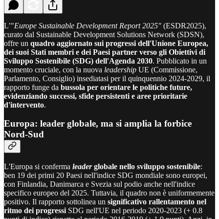
L’"
Europe Sustainable Development Report 2025"
(ESDR2025),
curato dal Sustainable Development Solutions Network (SDSN),
offre un
quadro aggiornato sui progressi dell'Unione Europea,
dei suoi Stati membri e dei Paesi partner verso gli Obiettivi di
Sviluppo Sostenibile
(SDG) dell'Agenda 2030
. Pubblicato in un
momento cruciale, con la nuova
leadership
UE (Commissione,
Parlamento, Consiglio) insediatasi per il quinquennio 2024-2029, il
rapporto funge da
bussola per orientare le politiche future,
evidenziando successi, sfide persistenti e aree prioritarie
d'intervento
.
Europa: leader globale, ma si amplia la forbice
Nord-Sud
L'Europa si conferma
leader
globale nello sviluppo sostenibile
:
ben 19 dei primi 20 Paesi nell'indice SDG mondiale sono europei,
con Finlandia, Danimarca e Svezia sul podio anche nell'indice
specifico europeo del 2025. Tuttavia, il quadro non è uniformemente
positivo. Il rapporto sottolinea un
significativo rallentamento nel
ritmo dei progressi
SDG nell'UE nel periodo 2020-2023 (+ 0.8