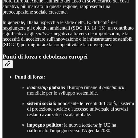
Nord Europa. Anche l'aumento del tasso di sovraccarico dei costi
abitativi, più marcato in questa regione, rappresenta una
preoccupazione sociale crescente.
In generale, l'Italia rispecchia le sfide dell'UE: difficoltà nel
raggiungere gli obiettivi ambientali (SDG 13, 14, 15), un contributo
significativo agli
spillover
negativi attraverso le importazioni, e la
necessità di accelerare sull'innovazione e le infrastrutture sostenibili
(SDG 9) per migliorare la competitività e la convergenza.
Punti di forza e debolezza europei
Punti di forza:
leadership
globale:
l'Europa rimane il
benchmark
mondiale per lo sviluppo sostenibile.
sistemi sociali:
nonostante le recenti difficoltà, i sistemi
di protezione sociale e l'accesso universale ai servizi
restano avanzati su scala globale.
impegno politico:
la nuova
leadership
UE ha
riaffermato l'impegno verso l'Agenda 2030.