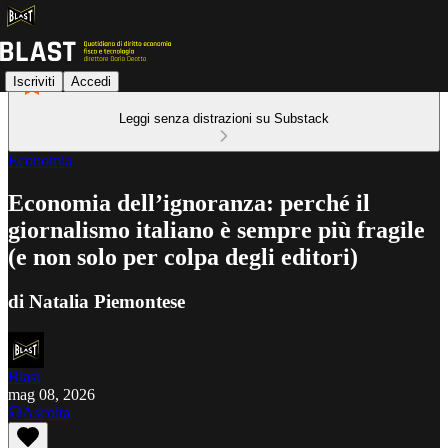
Iscriviti
Accedi
Leggi senza distrazioni su Substack
Economia
Economia dell’ignoranza: perché il
giornalismo italiano è sempre più fragile
(e non solo per colpa degli editori)
di Natalia Piemontese
Blast
mag 08, 2026
Ascolta