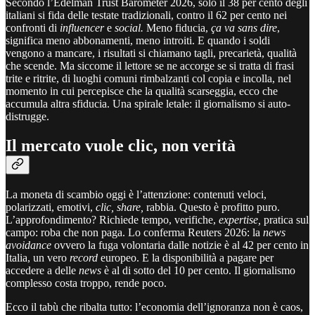
Secondo
l’Edelman Trust Barometer 2026, solo il 38 per cento degli
italiani si fida delle testate tradizionali, contro il 62 per cento nei
confronti di
influencer
e
social.
Meno fiducia,
ça va sans dire
,
significa meno abbonamenti, meno introiti. E quando i soldi
vengono a mancare, i risultati si chiamano tagli, precarietà, qualità
che scende. Ma siccome il lettore se ne accorge se si tratta di frasi
trite e ritrite, di luoghi comuni rimbalzanti col copia e incolla, nel
momento in cui percepisce che la qualità scarseggia, ecco che
accumula altra sfiducia. Una spirale letale: il giornalismo si auto-
distrugge.
Il mercato vuole clic, non verità
La moneta di scambio oggi è l’attenzione: contenuti veloci,
polarizzati, emotivi,
clic, share,
rabbia. Questo è profitto puro.
L’approfondimento? Richiede tempo, verifiche,
expertise,
pratica sul
campo: roba che non paga. Lo conferma Reuters 2026: la
news
avoidance
ovvero la fuga volontaria dalle notizie è al 42 per cento in
Italia, un vero
record
europeo. E la disponibilità a pagare per
accedere a delle
news
è al di sotto del 10 per cento. Il giornalismo
complesso costa troppo, rende poco.
Ecco il tabù che ribalta tutto: l’economia dell’ignoranza non è caos,