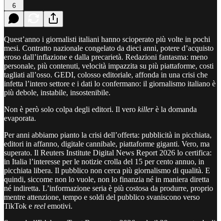
6
Quest’anno i giornalisti italiani hanno scioperato più volte in pochi
mesi. Contratto nazionale congelato da dieci anni, potere d’acquisto
eroso dall’inflazione e dalla precarietà. Redazioni fantasma: meno
personale, più contenuti, velocità impazzita su più piattaforme, costi
tagliati all’osso. GEDI, colosso editoriale, affonda in una crisi che
infetta l’intero settore e i dati lo confermano: il giornalismo italiano è
più debole, instabile, insostenibile.
Non è però solo colpa degli editori. Il vero
killer
è la domanda
evaporata.
Per anni abbiamo pianto la crisi dell’offerta: pubblicità in picchiata,
editori in affanno, digitale cannibale, piattaforme giganti. Vero, ma
superato. Il Reuters Institute Digital News Report 2026 lo certifica:
in Italia l’interesse per le notizie crolla del 15 per cento annuo, in
picchiata libera. Il pubblico non cerca più giornalismo di qualità. E
quindi, siccome non lo vuole, non lo finanzia né in maniera diretta
né indiretta. L’informazione seria è più costosa da produrre, proprio
mentre attenzione, tempo e soldi del pubblico svaniscono verso
TikTok e
reel
emotivi.