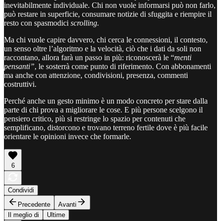
inevitabilmente individuale. Chi non vuole informarsi può non farlo,
può restare in superficie, consumare notizie di sfuggita e riempire il
resto con spasmodici
scrolling.
Ma chi vuole capire davvero, chi cerca le connessioni, il contesto,
un senso oltre l’algoritmo e la velocità, ciò che i dati da soli non
raccontano, allora farà un passo in più: riconoscerà le “
menti
pensanti”
, le sosterrà come punto di riferimento. Con abbonamenti
ma anche con attenzione, condivisioni, presenza, commenti
costruttivi.
Perché anche un gesto minimo è un modo concreto per stare dalla
parte di chi prova a migliorare le cose. E più persone scelgono il
pensiero critico, più si restringe lo spazio per contenuti che
semplificano, distorcono e trovano terreno fertile dove è più facile
orientare le opinioni invece che formarle.
6
Condividi
Precedente
Avanti
Il meglio di
Ultime