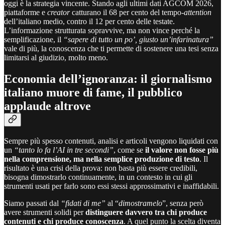
oggi è la strategia vincente. Stando agli ultimi dati AGCOM 2026,
piattaforme e
creator
catturano il 68 per cento del tempo
-attention
dell’italiano medio, contro il 12 per cento delle testate.
L’informazione strutturata sopravvive, ma non vince perché la
semplificazione, il
“sapere di tutto un po’, giusto un’infarinatura”
vale di più, la conoscenza che ti permette di sostenere una tesi senza
limitarsi al giudizio, molto meno.
Economia dell’ignoranza: il giornalismo
italiano muore di fame, il pubblico
applaude altrove
Sempre più spesso contenuti, analisi e articoli vengono liquidati con
un
“tanto lo fa l’AI in tre secondi”
, come se
il valore non fosse più
nella comprensione, ma nella semplice produzione di testo
. Il
risultato è una crisi della prova: non basta più essere credibili,
bisogna dimostrarlo continuamente, in un contesto in cui gli
strumenti usati per farlo sono essi stessi approssimativi e inaffidabili.
Siamo passati dal
“fidati di me”
al “
dimostramelo
”, senza però
avere strumenti solidi per
distinguere davvero tra chi produce
contenuti e chi produce conoscenza
. A quel punto la scelta diventa